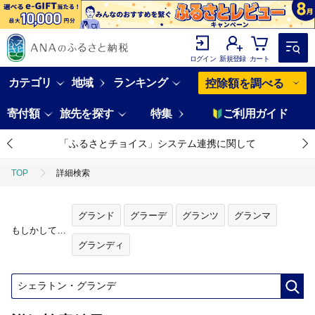
ログイン
新規登録
カート
カテゴリ
地域
ランキング
控除額を調べる
寄付額
旅先を探す
特集
ご利用ガイド
「ふるさとチョイス」システム連携に関して
TOP
詳細検索
グランド
グラーデ
グランツ
グランマ
もしかして…
グランディ