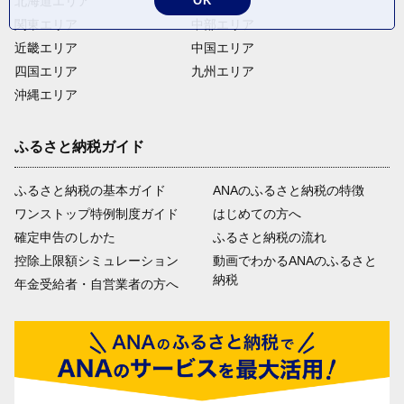
北海道エリア
東北エリア
OK
関東エリア
中部エリア
近畿エリア
中国エリア
四国エリア
九州エリア
沖縄エリア
ふるさと納税ガイド
ふるさと納税の基本ガイド
ANAのふるさと納税の特徴
ワンストップ特例制度ガイド
はじめての方へ
確定申告のしかた
ふるさと納税の流れ
控除上限額シミュレーション
動画でわかるANAのふるさと
納税
年金受給者・自営業者の方へ