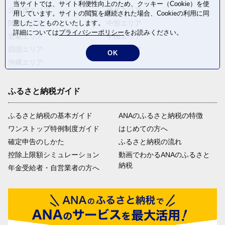
当サイトでは、サイト利便性向上のため、クッキー（Cookie）を使
北海道エリア
東北エリア
用しています。サイトの閲覧を継続された場合、Cookieの利用に同
意したことものといたします。
関東エリア
中部エリア
詳細については
プライバシーポリシー
をお読みください。
近畿エリア
中国エリア
四国エリア
九州エリア
OK
沖縄エリア
ふるさと納税ガイド
ふるさと納税の基本ガイド
ANAのふるさと納税の特徴
ワンストップ特例制度ガイド
はじめての方へ
確定申告のしかた
ふるさと納税の流れ
控除上限額シミュレーション
動画でわかるANAのふるさと
納税
年金受給者・自営業者の方へ