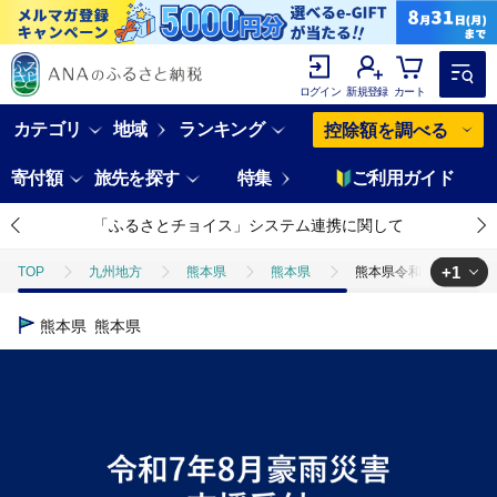
ログイン
新規登録
カート
カテゴリ
地域
ランキング
控除額を調べる
寄付額
旅先を探す
特集
ご利用ガイド
「ふるさとチョイス」システム連携に関して
+1
TOP
九州地方
熊本県
熊本県
熊本県令和7年8月豪雨
TOP
災害支援
熊本県令和7年8月豪雨被害災害支援【返礼品なし】
熊本県
熊本県