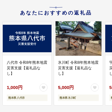
あなたにおすすめの返礼品
八代市 令和8年熊本地震
氷川町 令和8年熊本地震
災害支援【返礼品な
災害支援【返礼品な
し】
し】
し
1,000円
5,000円
5
熊本県 八代市
熊本県 氷川町