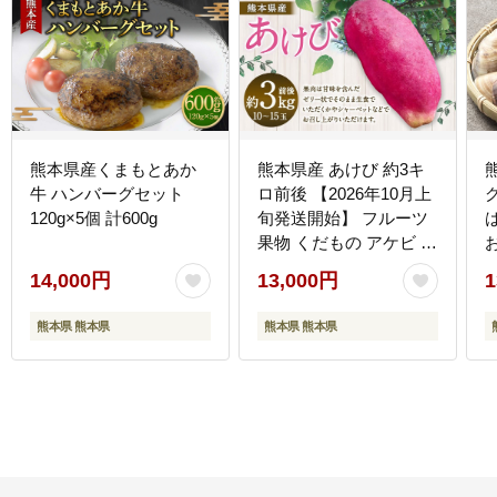
熊本県産くまもとあか
熊本県産 あけび 約3キ
牛 ハンバーグセット
ロ前後 【2026年10月上
120g×5個 計600g
旬発送開始】 フルーツ
果物 くだもの アケビ 熊
本県 国産
14,000円
13,000円
1
熊本県 熊本県
熊本県 熊本県