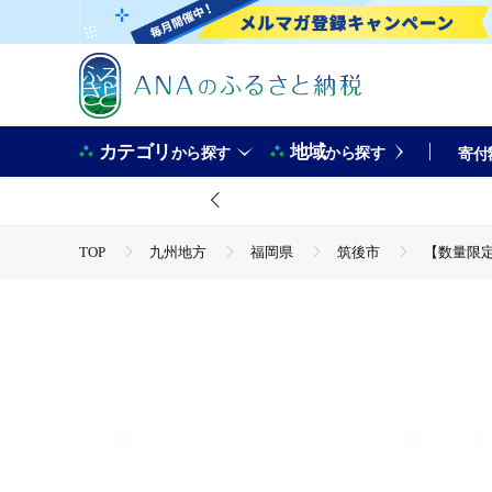
カテゴリ
地域
から探す
から探す
寄付
TOP
九州地方
福岡県
筑後市
【数量限定
TOP
ファッション
【数量限定/訳あり】はんてん 無
TOP
ファッション
その他ファッション
【数量