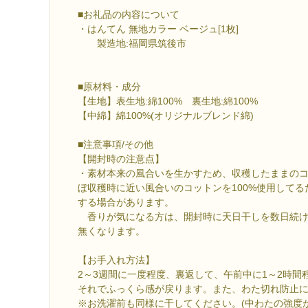
■お礼品の内容について
・はんてん 無地カラー ベージュ[1枚]
製造地:福岡県筑後市
■原材料・成分
【生地】表生地:綿100% 裏生地:綿100%
【中綿】綿100%(オリジナルブレンド綿)
■注意事項/その他
【開封時の注意点】
・素材本来の風合いを生かすため、収穫したままの
ぼ収穫時に近い風合いのコットンを100%使用して
する場合があります。
香りが気になる方は、開封時に天日干しを数日続け
無くなります。
【お手入れ方法】
2～3週間に一度程度、裏返して、午前中に1～2時間
それでふっくら感が戻ります。また、わた切れ防止
※お洗濯前も同様に干してください。(中わたの強度