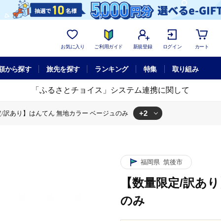
お気に入り
ご利用ガイド
新規登録
ログイン
カート
額から探す
旅先を探す
ランキング
特集
取り組み
「ふるさとチョイス」システム連携に関して
+2
/訳あり】はんてん 無地カラー ベージュのみ
地カラー ベージュのみ
限定/訳あり】はんてん 無地カラー ベージュのみ
福岡県
筑後市
【数量限定/訳あり
のみ