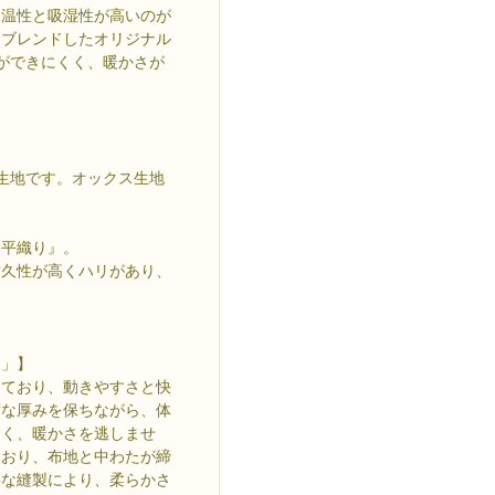
保温性と吸湿性が高いのが
をブレンドしたオリジナル
間ができにくく、暖かさが
%生地です。オックス生地
『平織り』。
耐久性が高くハリがあり、
じ」】
しており、動きやすさと快
度な厚みを保ちながら、体
くく、暖かさを逃しませ
ており、布地と中わたが締
寧な縫製により、柔らかさ