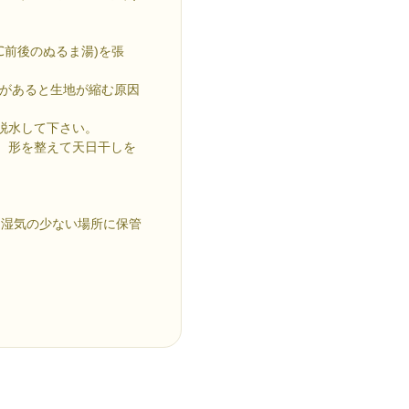
0℃前後のぬるま湯)を張
差があると生地が縮む原因
で脱水して下さい。
し、形を整えて天日干しを
ら湿気の少ない場所に保管