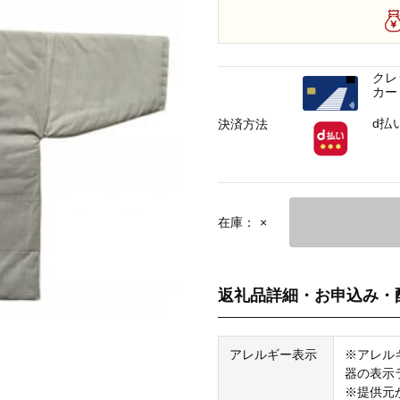
クレ
カー
d払
決済方法
在庫：
×
返礼品詳細・お申込み・
アレルギー表示
※アレル
器の表示
※提供元