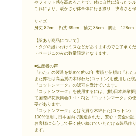
やフィット感を高めることで、体に自然に沿ったシ
これにより、暖かさが体全体に行き渡り、快適さと
サイズ
身丈:82cm 裄丈:69cm 袖丈:35cm 胸囲 128cm
【訳あり商品について】
・タグの縫い付けミスなどがありますのでご了承く
・ベージュのみの数量限定となります。
■生産者の声
『わた』の製造を始めて約60年 実績と信頼の『わた
また弊社は高品質の木綿わた(コットン)を使用した寝
『コットンマーク』の認可を受けています。
『コットンマーク』を使用するには、(財)日本綿業
て国際綿花振興会(I・I・C)と『コットンマーク』
要があります。
『コットンマーク』とは良質な木綿わた(コットン)
100%使用し日本国内で製造された、安心・安全の証
お客様に安心して長く使い続けていただける製品作
ます。