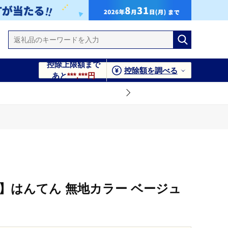
控除上限額まで
控除額を調べる
あと
***,***円
】はんてん 無地カラー ベージュ