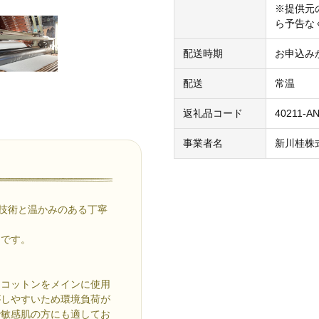
※提供元
ら予告な
配送時期
お申込み
配送
常温
返礼品コード
40211-A
事業者名
新川桂株
り技術と温かみのある丁寧
」です。
シコットンをメインに使用
がしやすいため環境負荷が
で敏感肌の方にも適してお