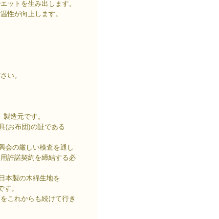
ルエットを生み出します。
保温性が向上します。
ださい。
』製造元です。
具(お布団)の証である
振興会の厳しい検査を通し
の使用許諾契約を締結する必
、日本製の木綿生地を
です。
りをこれからも続けて行き