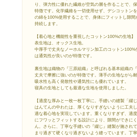
り、弾力性に優れた繊維が空気の層を作ることで、
特徴です。化学繊維を一切使用せず、デシコットン
の綿を100%使用することで、身体にフィットし隙
持続します。
【着心地と機能性を重視したコットン100%の生地】
表生地は、オックス生地。
中厚手で丈夫なノーホルマリン加工のコットン100
は通気性が良いのが特徴です。
裏生地は織物の『三原組織』と呼ばれる基本組織の
丈夫で摩擦に強いのが特徴です。薄手の生地ながら
吸水性も高く発散性や通気性にも優れています。
寝具の生地としても最適な生地を使用しました。
【適度な厚みと一枚一枚丁寧に。手縫いの縫製「綴
はんてんの中わたは、厚くなりすぎないように工夫
適な着心地を実現しています。重くなりすぎず、適
にフワッとフィットする設計により、隙間ができに
ん。さらに、丁寧な手縫いの『綴じ』縫製が施され
まり過ぎて硬くなり過ぎないよう縫っています。丁