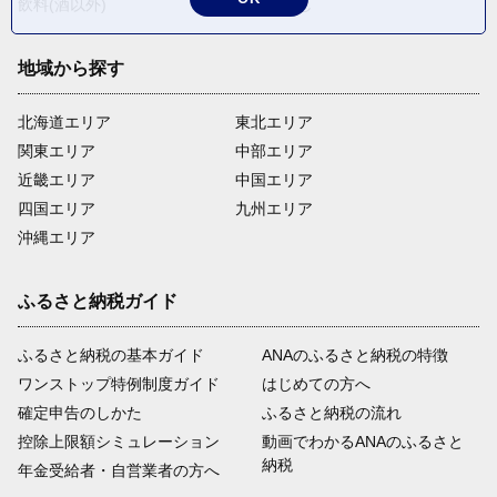
飲料(酒以外)
返礼品なし
地域から探す
北海道エリア
東北エリア
関東エリア
中部エリア
近畿エリア
中国エリア
四国エリア
九州エリア
沖縄エリア
ふるさと納税ガイド
ふるさと納税の基本ガイド
ANAのふるさと納税の特徴
ワンストップ特例制度ガイド
はじめての方へ
確定申告のしかた
ふるさと納税の流れ
控除上限額シミュレーション
動画でわかるANAのふるさと
納税
年金受給者・自営業者の方へ