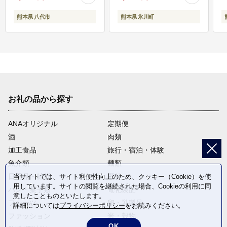
熊本県 八代市
熊本県 氷川町
お礼の品から探す
ANAオリジナル
定期便
酒
肉類
加工食品
旅行・宿泊・体験
魚介類
麺類
日用品・雑貨
野菜
当サイトでは、サイト利便性向上のため、クッキー（Cookie）を使
用しています。サイトの閲覧を継続された場合、Cookieの利用に同
パン・菓子類
電化製品
意したことものといたします。
フルーツ
卵・乳製品
詳細については
プライバシーポリシー
をお読みください。
ファッション
米・穀物
OK