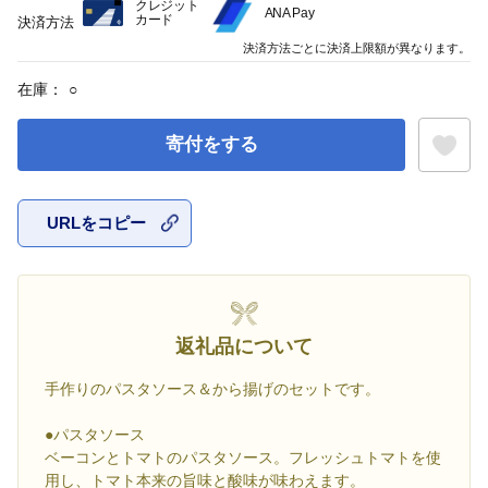
クレジット
ANA Pay
カード
決済方法
決済方法ごとに決済上限額が異なります。
在庫：
○
寄付をする
URLをコピー
お気に入
返礼品について
手作りのパスタソース＆から揚げのセットです。
●パスタソース
ベーコンとトマトのパスタソース。フレッシュトマトを使
用し、トマト本来の旨味と酸味が味わえます。