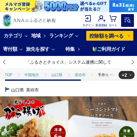
ログイン
新規登録
カート
カテゴリ
地域
ランキング
控除額を調べる
寄付額
旅先を探す
特集
ご利用ガイド
「ふるさとチョイス」システム連携に関して
+2
TOP
中国地方
山口県
美祢市
手作り ベーコンとトマ
TOP
加工食品
手作り ベーコンとトマトのパスタソース＆黒かしわ
山口県
美祢市
TOP
加工食品
惣菜・レトルト
手作り ベーコンとトマトの