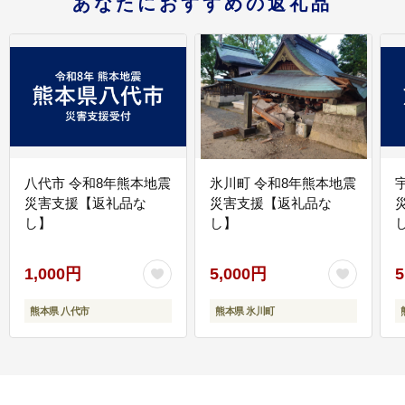
あなたにおすすめの返礼品
八代市 令和8年熊本地震
氷川町 令和8年熊本地震
災害支援【返礼品な
災害支援【返礼品な
し】
し】
し
1,000円
5,000円
5
熊本県 八代市
熊本県 氷川町