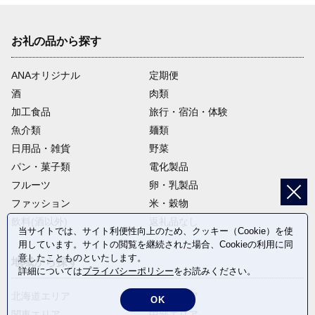
お礼の品から探す
ANAオリジナル
定期便
酒
肉類
加工食品
旅行・宿泊・体験
魚介類
麺類
日用品・雑貨
野菜
パン・菓子類
電化製品
フルーツ
卵・乳製品
ファッション
米・穀物
飲料(酒以外)
返礼品なし
当サイトでは、サイト利便性向上のため、クッキー（Cookie）を使
用しています。サイトの閲覧を継続された場合、Cookieの利用に同
意したことものといたします。
地域から探す
詳細については
プライバシーポリシー
をお読みください。
北海道エリア
東北エリア
OK
関東エリア
中部エリア