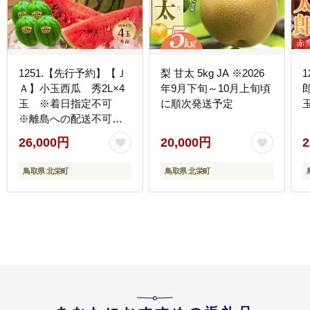
1251.【先行予約】【Ｊ
梨 甘太 5kg JA ※2026
Ａ】小玉西瓜 秀2L×4
年9月下旬～10月上旬頃
玉 ※着日指定不可
に順次発送予定
※離島への配送不可
※2026年9月初旬頃～9
26,000円
20,000円
2
月下旬頃に順次発送予
定
鳥取県 北栄町
鳥取県 北栄町