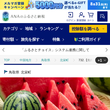
ログイン
新規登録
カート
カテゴリ
地域
ランキング
控除額を調べる
寄付額
旅先を探す
特集
ご利用ガイド
「ふるさとチョイス」システム連携に関して
+1
TOP
中国地方
鳥取県
北栄町
732.【先行予約】【
TOP
フルーツ
ほかのフルーツ
732.【先行予約】【ＪＡ】
鳥取県
北栄町