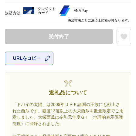
クレジット
ANA Pay
カード
決済方法
決済方法ごとに決済上限額が異なります。
受付終了
URLをコピー
お気に入
返礼品について
「ドバイの太陽」は2009年ＵＡＥ諸国の王族にも献上さ
れた西瓜です。糖度13度以上の大栄西瓜を数量限定でご用
意しました。大栄西瓜は令和元年度ＧＩ（地理的表示保護
制度）に登録されました。