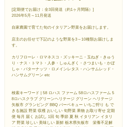
[定期便でお届け：全3回発送（約1ヶ月間隔）]
2026年5月～11月発送
自家農園で育てた旬のイタリアン野菜をお届けします。
店主のお任せで下記のような野菜を3～10種類お届けしま
す。
カリフローレ・ロマネスコ・ズッキーニ・玉ねぎ・きゅう
り・ナス・トマト・人参・しゅんぎく・さつまいも・かぼ
しゃ・バターナッツ・ロメインレタス・ハンサムレッド・
ハンサムグリーン etc
検索キーワード | 58 ロハス ファーム 58ロハスファーム 5
8ロハスクラブ グリーンヘリテージ グリーン ヘリテージ
矢板市 グランピング BBQ バーベキュー いちご狩り も で
きる施設 野菜 収穫 おいしい 旬野菜 果物 お取り寄せ 定期
便 毎月 届く お試し 1回 旬 季節 夏 秋 イタリアン イタリ
ア 野菜 珍しい 美味しい 新鮮 栃木県矢板市 栄養不足解