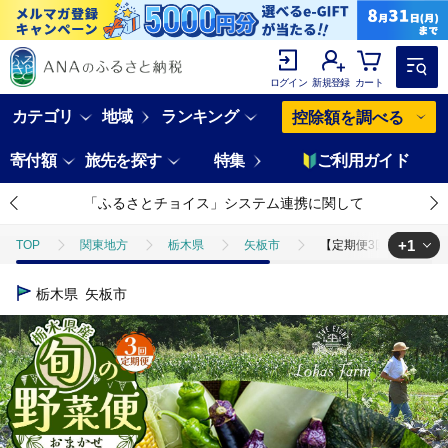
ログイン
新規登録
カート
カテゴリ
地域
ランキング
控除額を調べる
寄付額
旅先を探す
特集
ご利用ガイド
「ふるさとチョイス」システム連携に関して
+1
TOP
関東地方
栃木県
矢板市
【定期便3回】【先行予約】
TOP
野菜
野菜セット
【定期便3回】【先行予約】栃木県産 旬の野
栃木県
矢板市