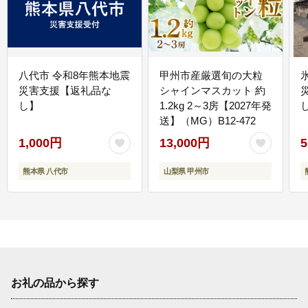
八代市 令和8年熊本地震
甲州市産厳選旬の大粒
災害支援【返礼品な
シャインマスカット 約
し】
1.2kg 2～3房【2027年発
送】（MG）B12-472
1,000円
13,000円
5
熊本県 八代市
山梨県 甲州市
お礼の品から探す