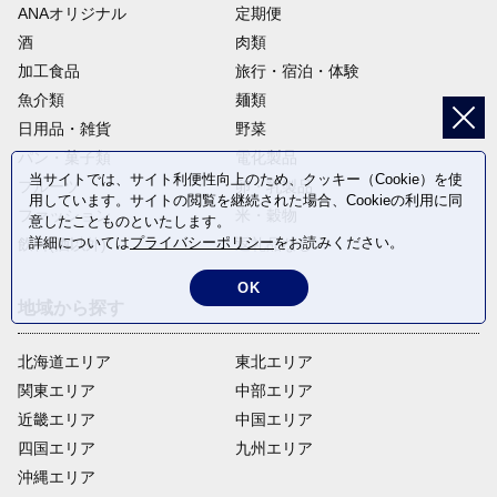
ANAオリジナル
定期便
酒
肉類
加工食品
旅行・宿泊・体験
魚介類
麺類
日用品・雑貨
野菜
パン・菓子類
電化製品
当サイトでは、サイト利便性向上のため、クッキー（Cookie）を使
フルーツ
卵・乳製品
用しています。サイトの閲覧を継続された場合、Cookieの利用に同
ファッション
米・穀物
意したことものといたします。
詳細については
プライバシーポリシー
をお読みください。
飲料(酒以外)
返礼品なし
OK
地域から探す
北海道エリア
東北エリア
関東エリア
中部エリア
近畿エリア
中国エリア
四国エリア
九州エリア
沖縄エリア