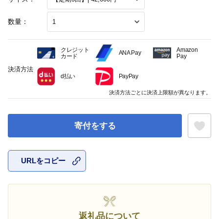
数量：
クレジット
Amazon
ANA Pay
カード
Pay
決済方法
d払い
PayPay
決済方法ごとに決済上限額が異なります。
寄付をする
URLをコピー
お気に入
返礼品について