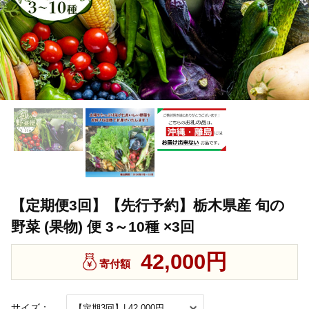
【定期便3回】【先行予約】栃木県産 旬の
野菜 (果物) 便 3～10種 ×3回
42,000円
寄付額
サイズ：