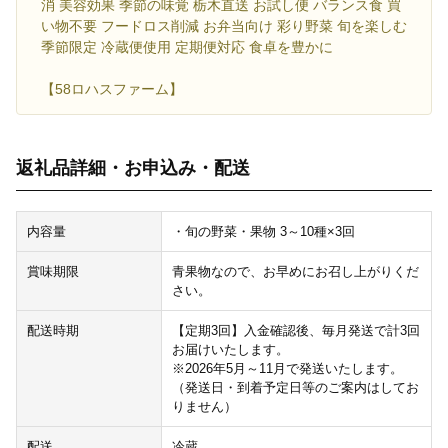
消 美容効果 季節の味覚 栃木直送 お試し便 バランス食 買
い物不要 フードロス削減 お弁当向け 彩り野菜 旬を楽しむ
季節限定 冷蔵便使用 定期便対応 食卓を豊かに
【58ロハスファーム】
返礼品詳細・お申込み・配送
内容量
・旬の野菜・果物 3～10種×3回
賞味期限
青果物なので、お早めにお召し上がりくだ
さい。
配送時期
【定期3回】入金確認後、毎月発送で計3回
お届けいたします。
※2026年5月～11月で発送いたします。
（発送日・到着予定日等のご案内はしてお
りません）
配送
冷蔵