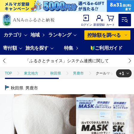
ログイン
新規登録
カート
カテゴリ
地域
ランキング
控除額を調べる
寄付額
旅先を探す
特集
ご利用ガイド
「ふるさとチョイス」システム連携に関して
+1
TOP
東北地方
秋田県
男鹿市
クールマックス使用の洗
TOP
日用品・雑貨
ほかの雑貨・日用品
クールマックス使用
秋田県
男鹿市