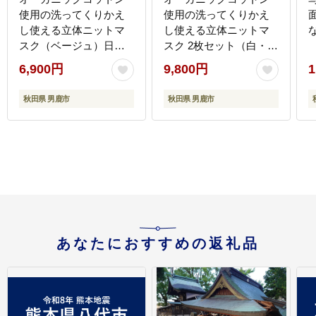
使用の洗ってくりかえ
使用の洗ってくりかえ
し使える立体ニットマ
し使える立体ニットマ
スク（ベージュ）日本
スク 2枚セット（白・ベ
製 洗える
ージュ 各色1枚）日本製
6,900円
9,800円
1
洗える
秋田県 男鹿市
秋田県 男鹿市
あなたにおすすめの返礼品