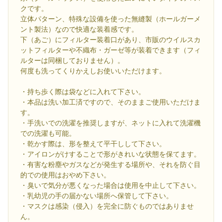
クです。
立体パターン、特殊な設備を使った無縫製（ホールガーメ
ント製法）なので快適な装着感です。
下（あご）にフィルター装着口があり、市販のウイルスカ
ットフィルターや不織布・ガーゼ等が装着できます（フィ
ルターは同梱しておりません）。
何度も洗ってくりかえしお使いいただけます。
・持ち歩く際は袋などに入れて下さい。
・本品は洗い加工済ですので、そのままご使用いただけま
す。
・手洗いでの洗濯を推奨しますが、ネットに入れて洗濯機
での洗濯も可能。
・乾かす際は、形を整えて平干しして下さい。
・アイロンがけすることで形がきれいな状態を保てます。
・有害な粉塵やガスなどが発生する場所や、それを防ぐ目
的での使用はおやめ下さい。
・臭いで気分が悪くなった場合は使用を中止して下さい。
・乳幼児の手の届かない場所へ保管して下さい。
・マスクは感染（侵入）を完全に防ぐものではありませ
ん。