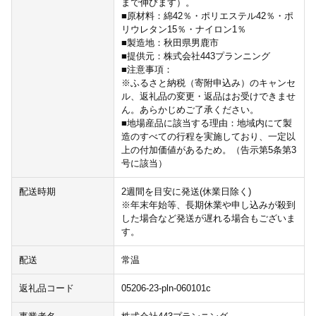
まで伸びます）。
■原材料：綿42％・ポリエステル42％・ポ
リウレタン15％・ナイロン1％
■製造地：秋田県男鹿市
■提供元：株式会社443プランニング
■注意事項：
※ふるさと納税（寄附申込み）のキャンセ
ル、返礼品の変更・返品はお受けできませ
ん。あらかじめご了承ください。
■地場産品に該当する理由：地域内にて製
造のすべての行程を実施しており、一定以
上の付加価値があるため。（告示第5条第3
号に該当）
配送時期
2週間を目安に発送(休業日除く)
※年末年始等、長期休業や申し込みが殺到
した場合など発送が遅れる場合もございま
す。
配送
常温
返礼品コード
05206-23-pln-060101c