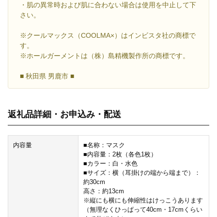
・肌の異常時および肌に合わない場合は使用を中止して下
さい。
※クールマックス（COOLMA×）はインビスタ社の商標で
す。
※ホールガーメントは（株）島精機製作所の商標です。
■ 秋田県 男鹿市 ■
返礼品詳細・お申込み・配送
内容量
■名称：マスク
■内容量：2枚（各色1枚）
■カラー：白・水色
■サイズ：横（耳掛けの端から端まで）：
約30cm
高さ：約13cm
※縦にも横にも伸縮性はけっこうあります
（無理なくひっぱって40cm・17cmくらい