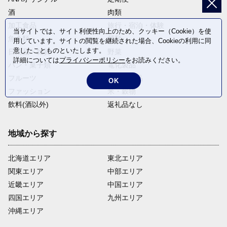
酒
肉類
加工食品
旅行・宿泊・体験
当サイトでは、サイト利便性向上のため、クッキー（Cookie）を使
魚介類
麺類
用しています。サイトの閲覧を継続された場合、Cookieの利用に同
意したことものといたします。
日用品・雑貨
野菜
詳細については
プライバシーポリシー
をお読みください。
パン・菓子類
電化製品
フルーツ
卵・乳製品
OK
ファッション
米・穀物
飲料(酒以外)
返礼品なし
地域から探す
北海道エリア
東北エリア
関東エリア
中部エリア
近畿エリア
中国エリア
四国エリア
九州エリア
沖縄エリア