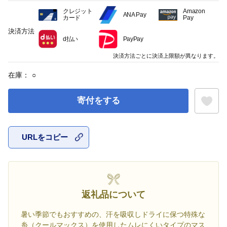
クレジット
Amazon
ANA Pay
カード
Pay
決済方法
d払い
PayPay
決済方法ごとに決済上限額が異なります。
在庫：
○
寄付をする
URLをコピー
お気に入
返礼品について
暑い季節でもおすすめの、汗を吸収しドライに保つ特殊な
糸（クールマックス）を使用したムレにくいタイプのマス