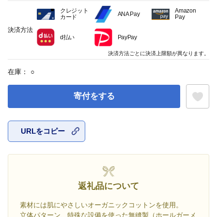
クレジット
Amazon
ANA Pay
カード
Pay
決済方法
d払い
PayPay
決済方法ごとに決済上限額が異なります。
在庫：
○
寄付をする
URLをコピー
お気に入
返礼品について
素材には肌にやさしいオーガニックコットンを使用。
立体パターン、特殊な設備を使った無縫製（ホールガーメ