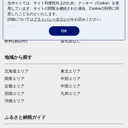
当サイトでは、サイト利便性向上のため、クッキー（Cookie）を使
魚介類
麺類
用しています。サイトの閲覧を継続された場合、Cookieの利用に同
日用品・雑貨
野菜
意したことものといたします。
パン・菓子類
電化製品
詳細については
プライバシーポリシー
をお読みください。
フルーツ
卵・乳製品
OK
ファッション
米・穀物
飲料(酒以外)
返礼品なし
地域から探す
北海道エリア
東北エリア
関東エリア
中部エリア
近畿エリア
中国エリア
四国エリア
九州エリア
沖縄エリア
ふるさと納税ガイド