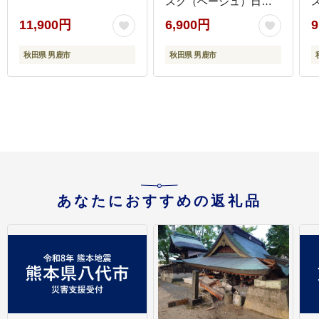
スク（ベージュ）日本
製 洗える
11,900円
6,900円
9
秋田県 男鹿市
秋田県 男鹿市
あなたにおすすめの返礼品