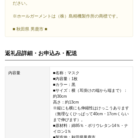
ださい。
※ホールガーメントは（株）島精機製作所の商標です。
■ 秋田県 男鹿市 ■
返礼品詳細・お申込み・配送
内容量
■名称：マスク
■内容量：1枚
■カラー：黒
■サイズ：横（耳掛けの端から端まで）：
約30cm
高さ：約13cm
※縦にも横にも伸縮性はけっこうあります
（無理なくひっぱって40cm・17cmくらい
まで伸びます）。
■原材料：綿85％・ポリウレタン14％・ナ
イロン1％
■製造地：秋田県男鹿市