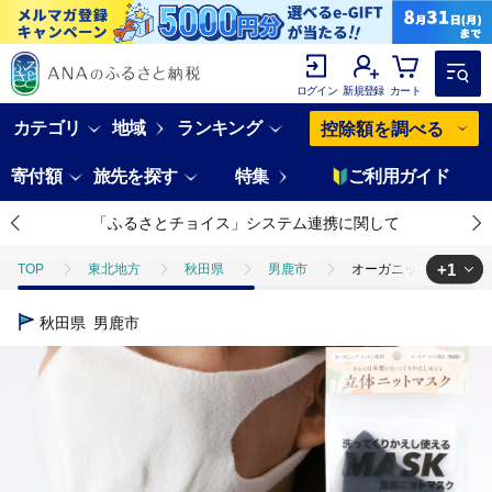
ログイン
新規登録
カート
カテゴリ
地域
ランキング
控除額を調べる
寄付額
旅先を探す
特集
ご利用ガイド
「ふるさとチョイス」システム連携に関して
+1
TOP
東北地方
秋田県
男鹿市
オーガニックコットン
TOP
日用品・雑貨
ほかの雑貨・日用品
オーガニックコット
秋田県
男鹿市