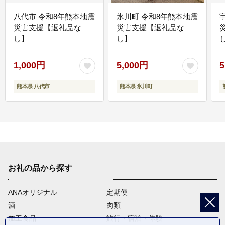
八代市 令和8年熊本地震
氷川町 令和8年熊本地震
災害支援【返礼品な
災害支援【返礼品な
し】
し】
し
1,000円
5,000円
5
熊本県 八代市
熊本県 氷川町
お礼の品から探す
ANAオリジナル
定期便
酒
肉類
加工食品
旅行・宿泊・体験