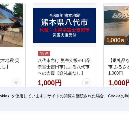
熊本地震 災
八代市向け 災害支援※山梨
【返礼品
なし】
県富士吉田市による八代市
市 ふるさ
への支援【返礼品なし】
1,000円
1,000円
1,000
kie）を使用しています。サイトの閲覧を継続された場合、Cookie
山梨県 富士吉田市
熊本県 宇
。