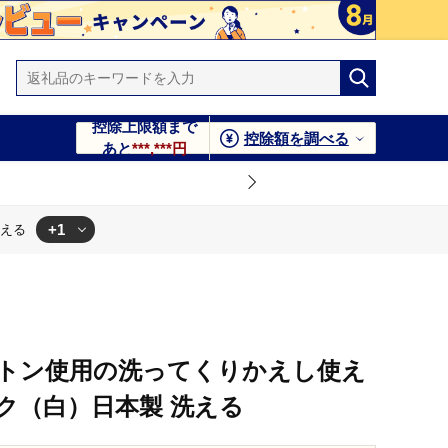
控除上限額まで
控除額を調べる
あと
***,***円
+1
洗える
 洗える
トン使用の洗ってくりかえし使え
ク（白）日本製 洗える