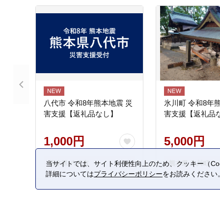
八代市 令和8年熊本地震 災
氷川町 令和8年
害支援【返礼品なし】
害支援【返礼品
1,000円
5,000円
当サイトでは、サイト利便性向上のため、クッキー（Coo
熊本県 八代市
熊本県 氷川町
詳細については
プライバシーポリシー
をお読みください