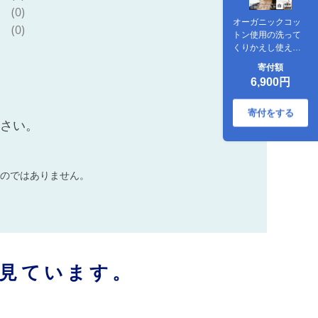
(0)
オーガニックコッ
(0)
トン使用の洗って
くりかえし使える
立体ニットマスク
寄付額
（白）日本製 洗え
6,900円
る
寄付をする
ださい。
のではありません。
見ています。