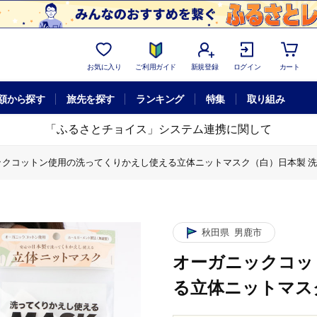
お気に入り
ご利用ガイド
新規登録
ログイン
カート
額から探す
旅先を探す
ランキング
特集
取り組み
「ふるさとチョイス」システム連携に関して
ックコットン使用の洗ってくりかえし使える立体ニットマスク（白）日本製 
ガニックコットン使用の洗ってくりかえし使える立体ニットマスク（白）日本製
秋田県
男鹿市
オーガニックコッ
る立体ニットマス