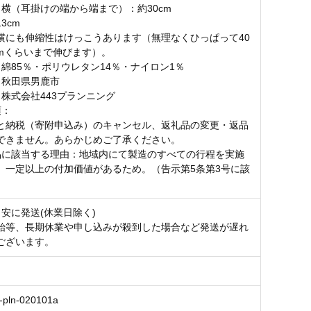
：横（耳掛けの端から端まで）：約30cm
3cm
横にも伸縮性はけっこうあります（無理なくひっぱって40
cmくらいまで伸びます）。
：綿85％・ポリウレタン14％・ナイロン1％
：秋田県男鹿市
：株式会社443プランニング
項：
と納税（寄附申込み）のキャンセル、返礼品の変更・返品
できません。あらかじめご了承ください。
品に該当する理由：地域内にて製造のすべての行程を実施
、一定以上の付加価値があるため。（告示第5条第3号に該
目安に発送(休業日除く)
始等、長期休業や申し込みが殺到した場合など発送が遅れ
ございます。
-pln-020101a