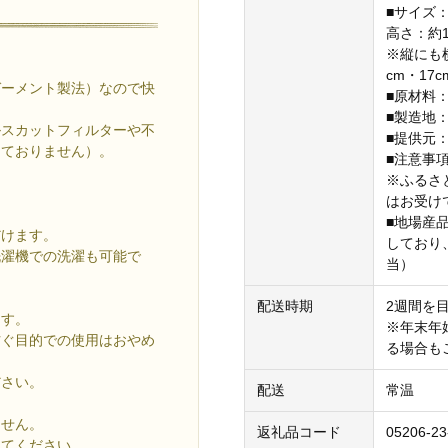
■サイズ
高さ：約1
※縦にも
。
cm・17
ガーメント製法）なので快
■原材料
■製造地
ルスカットフィルターや不
■提供元
しておりません）。
■注意事
※ふるさ
はお受け
■地場産
だけます。
しており
洗濯機での洗濯も可能で
当）
配送時期
2週間を
ます。
※年末年
防ぐ目的での使用はおやめ
る場合も
ださい。
配送
常温
ません。
返礼品コード
05206-23
してください。