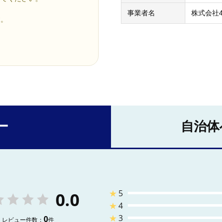
事業者名
株式会社
す。
ー
自治体
★
5
0.0
★
4
★
3
0
レビュー件数：
件