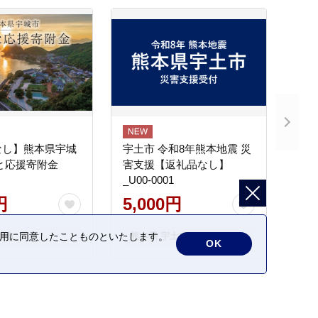
なし】熊本県宇城
宇土市 令和8年熊本地震 災
と応援寄附金
害支援【返礼品なし】
_U00-0001
円
5,000円
の利用に同意したことものといたします。
城市
熊本県 宇土市
OK