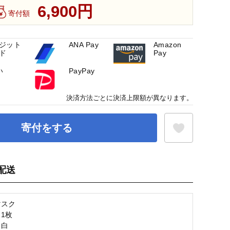
6,900円
寄付額
ジット
ANA Pay
Amazon
ド
Pay
い
PayPay
決済方法ごとに決済上限額が異なります。
寄付をする
配送
お気に入り登録
マスク
1枚
：白