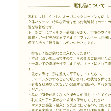
返礼品について
素材には肌にやさしいオーガニックコットンを使用
立体パターン、特殊な設備を使った無縫製（ホール
適な装着感です。
下（あご）にフィルター装着口があり、市販のウイ
織布・ガーゼ等が装着できます（フィルターは同梱
何度も洗って繰り返しお使いいただけます。
・持ち歩く際は袋などに入れてください。
・本品は洗い加工済ですので、そのままご使用いた
・手洗いでの洗濯を推奨しますが、ネットに入れて
す。
・乾かす際は、形を整えて平干ししてください。
・アイロンがけすることで形がきれいな状態を保て
・有害な粉塵やガスなどが発生する場所や、それを
ください。
・臭いで気分が悪くなった場合は使用を中止してく
・乳幼児の手の届かない場所へ保管してください。
・マスクは感染（侵入）を完全に防ぐものではあり
・肌の異常時および肌に合わない場合は使用を中止