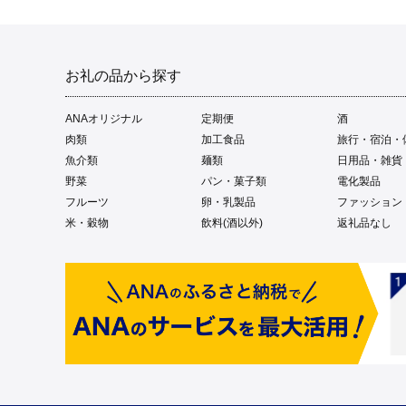
お礼の品から探す
ANAオリジナル
定期便
酒
肉類
加工食品
旅行・宿泊・
魚介類
麺類
日用品・雑貨
野菜
パン・菓子類
電化製品
フルーツ
卵・乳製品
ファッション
米・穀物
飲料(酒以外)
返礼品なし