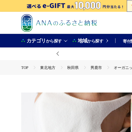
カテゴリ
地域
から探す
から探す
寄付
TOP
東北地方
秋田県
男鹿市
オーガニ
TOP
日用品・雑貨
ほかの雑貨・日用品
オー