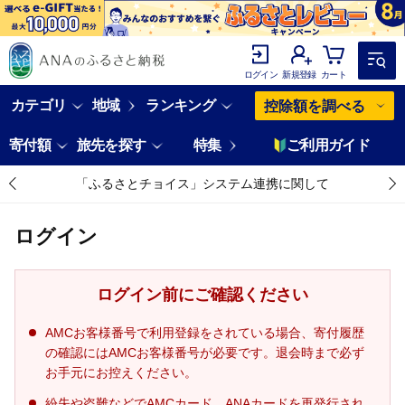
ログイン
新規登録
カート
カテゴリ
地域
ランキング
控除額を調べる
寄付額
旅先を探す
特集
ご利用ガイド
「ふるさとチョイス」システム連携に関して
ログイン
ログイン前にご確認ください
AMCお客様番号で利用登録をされている場合、寄付履歴
の確認にはAMCお客様番号が必要です。退会時まで必ず
お手元にお控えください。
紛失や盗難などでAMCカード、ANAカードを再発行され