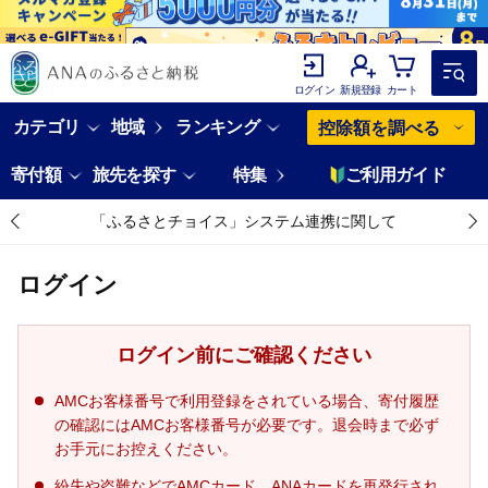
ログイン
新規登録
カート
カテゴリ
地域
ランキング
控除額を調べる
寄付額
旅先を探す
特集
ご利用ガイド
「ふるさとチョイス」システム連携に関して
ログイン
ログイン前にご確認ください
AMCお客様番号で利用登録をされている場合、寄付履歴
の確認にはAMCお客様番号が必要です。退会時まで必ず
お手元にお控えください。
紛失や盗難などでAMCカード、ANAカードを再発行され