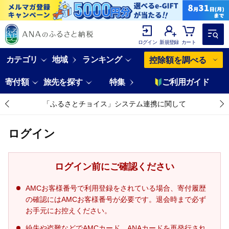
ログイン
新規登録
カート
カテゴリ
地域
ランキング
控除額を調べる
寄付額
旅先を探す
特集
ご利用ガイド
「ふるさとチョイス」システム連携に関して
ログイン
ログイン前にご確認ください
AMCお客様番号で利用登録をされている場合、寄付履歴
の確認にはAMCお客様番号が必要です。退会時まで必ず
お手元にお控えください。
紛失や盗難などでAMCカード、ANAカードを再発行され