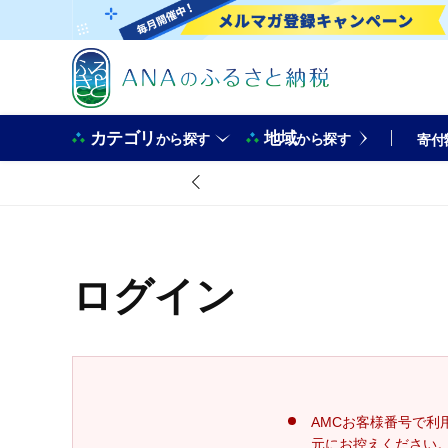
カテゴリ
地域
から探す
から探す
寄付
ログイン
AMCお客様番号で利
元にお控えください