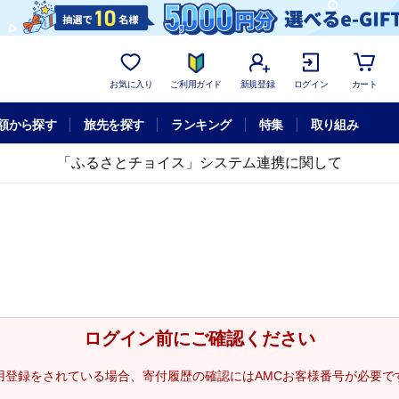
お気に入り
ご利用ガイド
新規登録
ログイン
カート
額から探す
旅先を探す
ランキング
特集
取り組み
「ふるさとチョイス」システム連携に関して
ログイン前にご確認ください
用登録をされている場合、寄付履歴の確認にはAMCお客様番号が必要で
。