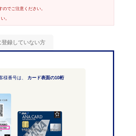
ますのでご注意ください。
さい。
に登録していない方
お客様番号は、
カード表面の10桁