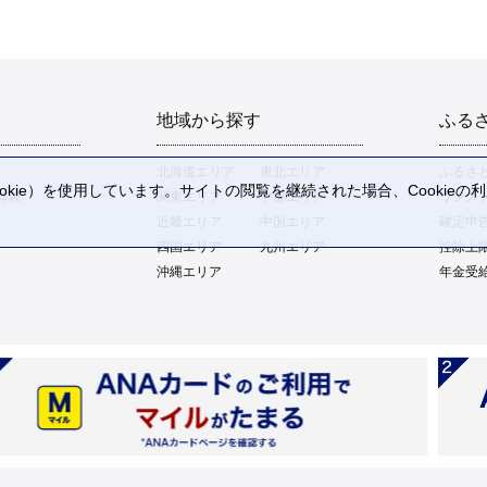
地域から探す
ふる
北海道エリア
東北エリア
ふるさ
kie）を使用しています。サイトの閲覧を継続された場合、Cookie
体験
関東エリア
中部エリア
ワンス
。
近畿エリア
中国エリア
確定申
四国エリア
九州エリア
控除上
沖縄エリア
年金受