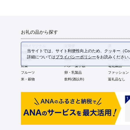
お礼の品から探す
ANAオリジナル
定期便
酒
当サイトでは、サイト利便性向上のため、クッキー（Coo
肉類
加工食品
旅行・宿泊・
詳細については
プライバシーポリシー
をお読みください
魚介類
麺類
日用品・雑貨
野菜
パン・菓子類
電化製品
フルーツ
卵・乳製品
ファッション
米・穀物
飲料(酒以外)
返礼品なし