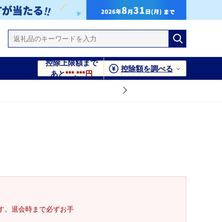
控除上限額まで
控除額を調べる
あと
***,***円
す。退会時まで必ずお手