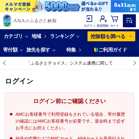
ログイン
新規登録
カート
カテゴリ
地域
ランキング
控除額を調べる
寄付額
旅先を探す
特集
ご利用ガイド
「ふるさとチョイス」システム連携に関して
ログイン
ログイン前にご確認ください
AMCお客様番号で利用登録をされている場合、寄付履歴
の確認にはAMCお客様番号が必要です。退会時まで必ず
お手元にお控えください。
紛失や盗難などでAMCカード、ANAカードを再発行され