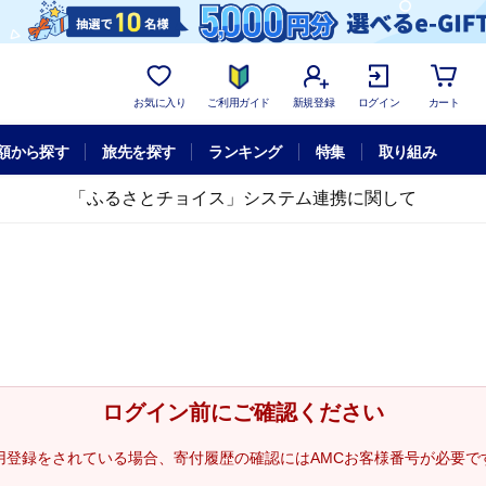
お気に入り
ご利用ガイド
新規登録
ログイン
カート
額から探す
旅先を探す
ランキング
特集
取り組み
「ふるさとチョイス」システム連携に関して
ログイン前にご確認ください
用登録をされている場合、寄付履歴の確認にはAMCお客様番号が必要で
。