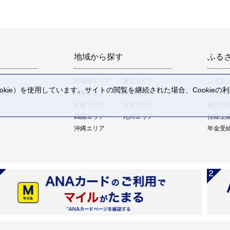
地域から探す
ふる
北海道エリア
東北エリア
ふるさ
kie）を使用しています。サイトの閲覧を継続された場合、Cookie
体験
関東エリア
中部エリア
ワンス
。
近畿エリア
中国エリア
確定申
四国エリア
九州エリア
控除上
沖縄エリア
年金受