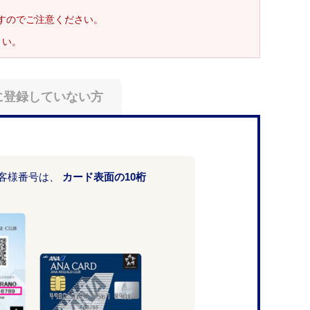
ますのでご注意ください。
さい。
に登録していない方
お客様番号は、
カード表面の10桁