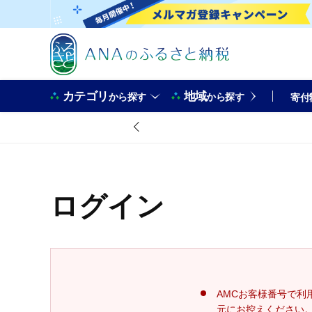
カテゴリ
地域
から探す
から探す
寄付
ログイン
AMCお客様番号で利
元にお控えください