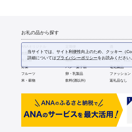
お礼の品から探す
ANAオリジナル
定期便
酒
当サイトでは、サイト利便性向上のため、クッキー（Coo
肉類
加工食品
旅行・宿泊・
詳細については
プライバシーポリシー
をお読みください
魚介類
麺類
日用品・雑貨
野菜
パン・菓子類
電化製品
フルーツ
卵・乳製品
ファッション
米・穀物
飲料(酒以外)
返礼品なし