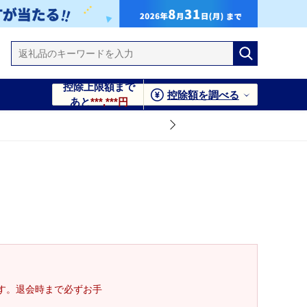
控除上限額まで
控除額を調べる
あと
***,***円
す。退会時まで必ずお手