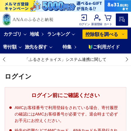
ログイン
新規登録
カート
カテゴリ
地域
ランキング
控除額を調べる
寄付額
旅先を探す
特集
ご利用ガイド
「ふるさとチョイス」システム連携に関して
ログイン
ログイン前にご確認ください
AMCお客様番号で利用登録をされている場合、寄付履歴
の確認にはAMCお客様番号が必要です。退会時まで必ず
お手元にお控えください。
紛失や盗難などでAMCカード、ANAカードを再発行され