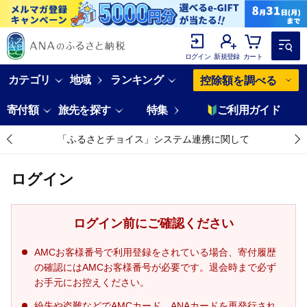
ログイン
新規登録
カート
カテゴリ
地域
ランキング
控除額を調べる
寄付額
旅先を探す
特集
ご利用ガイド
「ふるさとチョイス」システム連携に関して
ログイン
ログイン前にご確認ください
AMCお客様番号で利用登録をされている場合、寄付履歴
の確認にはAMCお客様番号が必要です。退会時まで必ず
お手元にお控えください。
紛失や盗難などでAMCカード、ANAカードを再発行され