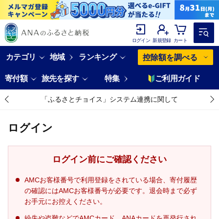
ログイン
新規登録
カート
カテゴリ
地域
ランキング
控除額を調べる
寄付額
旅先を探す
特集
ご利用ガイド
「ふるさとチョイス」システム連携に関して
ログイン
ログイン前にご確認ください
AMCお客様番号で利用登録をされている場合、寄付履歴
の確認にはAMCお客様番号が必要です。退会時まで必ず
お手元にお控えください。
紛失や盗難などでAMCカード、ANAカードを再発行され