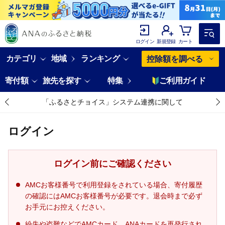
ログイン
新規登録
カート
カテゴリ
地域
ランキング
控除額を調べる
寄付額
旅先を探す
特集
ご利用ガイド
「ふるさとチョイス」システム連携に関して
ログイン
ログイン前にご確認ください
AMCお客様番号で利用登録をされている場合、寄付履歴
の確認にはAMCお客様番号が必要です。退会時まで必ず
お手元にお控えください。
紛失や盗難などでAMCカード、ANAカードを再発行され