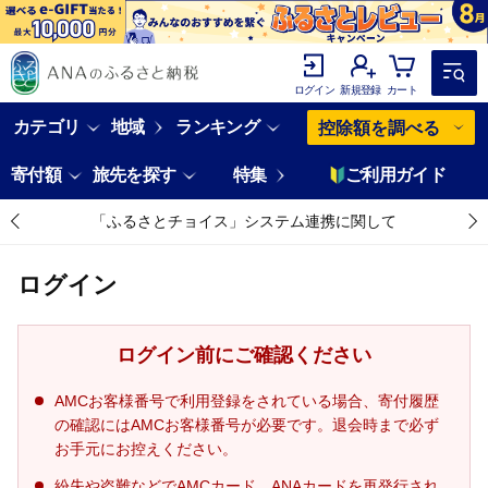
ログイン
新規登録
カート
カテゴリ
地域
ランキング
控除額を調べる
寄付額
旅先を探す
特集
ご利用ガイド
「ふるさとチョイス」システム連携に関して
ログイン
ログイン前にご確認ください
AMCお客様番号で利用登録をされている場合、寄付履歴
の確認にはAMCお客様番号が必要です。退会時まで必ず
お手元にお控えください。
紛失や盗難などでAMCカード、ANAカードを再発行され