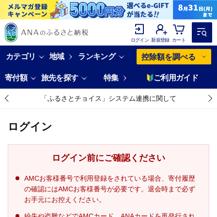
ログイン
新規登録
カート
カテゴリ
地域
ランキング
控除額を調べる
寄付額
旅先を探す
特集
ご利用ガイド
「ふるさとチョイス」システム連携に関して
ログイン
ログイン前にご確認ください
AMCお客様番号で利用登録をされている場合、寄付履歴
の確認にはAMCお客様番号が必要です。退会時まで必ず
お手元にお控えください。
紛失や盗難などでAMCカード、ANAカードを再発行され