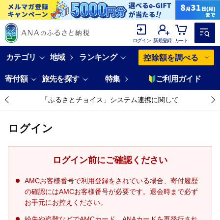
ログイン
新規登録
カート
カテゴリ
地域
ランキング
控除額を調べる
寄付額
旅先を探す
特集
ご利用ガイド
「ふるさとチョイス」システム連携に関して
ログイン
ログイン前にご確認ください
AMCお客様番号で利用登録をされている場合、寄付履歴
の確認にはAMCお客様番号が必要です。退会時まで必ず
お手元にお控えください。
紛失や盗難などでAMCカード、ANAカードを再発行され