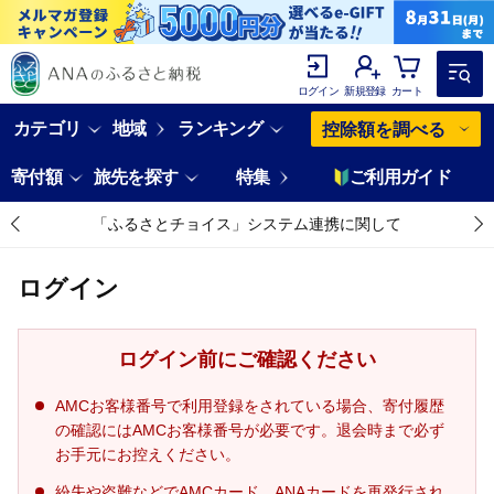
ログイン
新規登録
カート
カテゴリ
地域
ランキング
控除額を調べる
寄付額
旅先を探す
特集
ご利用ガイド
「ふるさとチョイス」システム連携に関して
ログイン
ログイン前にご確認ください
AMCお客様番号で利用登録をされている場合、寄付履歴
の確認にはAMCお客様番号が必要です。退会時まで必ず
お手元にお控えください。
紛失や盗難などでAMCカード、ANAカードを再発行され