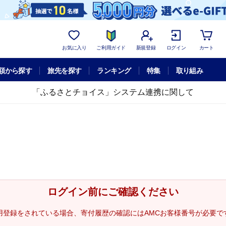
お気に入り
ご利用ガイド
新規登録
ログイン
カート
額から探す
旅先を探す
ランキング
特集
取り組み
「ふるさとチョイス」システム連携に関して
ログイン前にご確認ください
用登録をされている場合、寄付履歴の確認にはAMCお客様番号が必要で
。