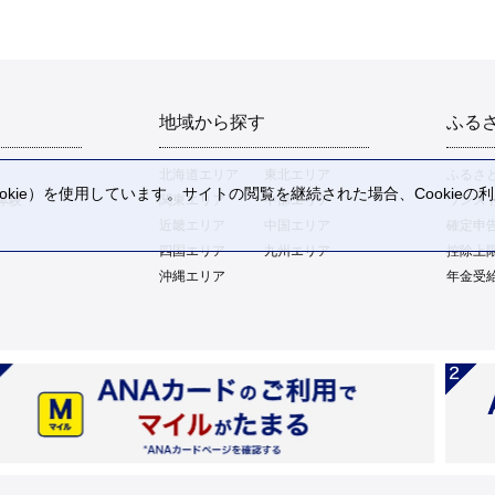
地域から探す
ふる
北海道エリア
東北エリア
ふるさ
kie）を使用しています。サイトの閲覧を継続された場合、Cookie
体験
関東エリア
中部エリア
ワンス
。
近畿エリア
中国エリア
確定申
四国エリア
九州エリア
控除上
沖縄エリア
年金受