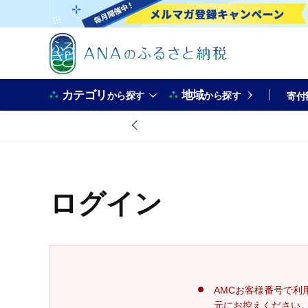
カテゴリ
地域
から探す
から探す
寄付
ログイン
AMCお客様番号で利
元にお控えください