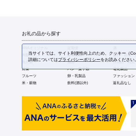
お礼の品から探す
ANAオリジナル
定期便
酒
当サイトでは、サイト利便性向上のため、クッキー（Coo
肉類
加工食品
旅行・宿泊・
詳細については
プライバシーポリシー
をお読みください
魚介類
麺類
日用品・雑貨
野菜
パン・菓子類
電化製品
フルーツ
卵・乳製品
ファッション
米・穀物
飲料(酒以外)
返礼品なし