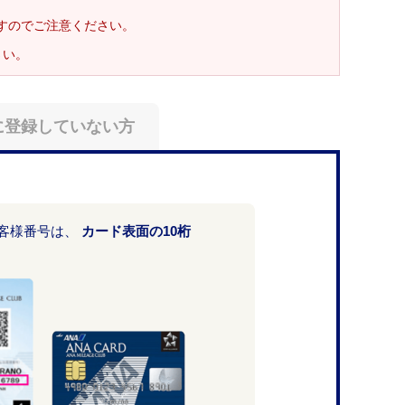
ますのでご注意ください。
さい。
に登録していない方
お客様番号は、
カード表面の10桁