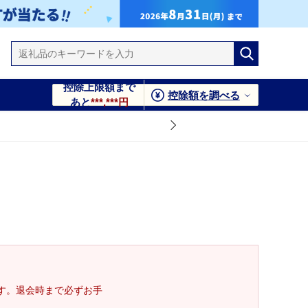
控除上限額まで
控除額を調べる
あと
***,***円
す。退会時まで必ずお手