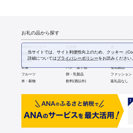
お礼の品から探す
ANAオリジナル
定期便
酒
当サイトでは、サイト利便性向上のため、クッキー（Coo
肉類
加工食品
旅行・宿泊・
詳細については
プライバシーポリシー
をお読みください
魚介類
麺類
日用品・雑貨
野菜
パン・菓子類
電化製品
フルーツ
卵・乳製品
ファッション
米・穀物
飲料(酒以外)
返礼品なし