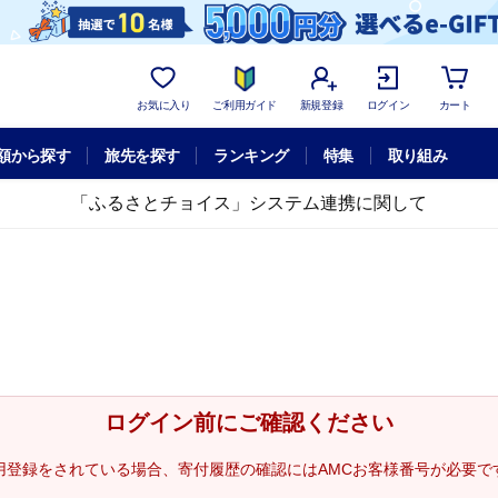
お気に入り
ご利用ガイド
新規登録
ログイン
カート
額から探す
旅先を探す
ランキング
特集
取り組み
「ふるさとチョイス」システム連携に関して
ログイン前にご確認ください
用登録をされている場合、寄付履歴の確認にはAMCお客様番号が必要で
。