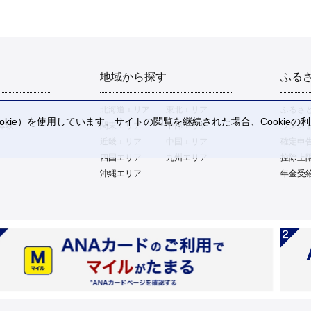
地域から探す
ふる
北海道エリア
東北エリア
ふるさ
kie）を使用しています。サイトの閲覧を継続された場合、Cookie
体験
関東エリア
中部エリア
ワンス
。
近畿エリア
中国エリア
確定申
四国エリア
九州エリア
控除上
沖縄エリア
年金受