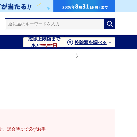
控除上限額まで
控除額を調べる
あと
***,***円
す。退会時まで必ずお手