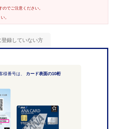
ますのでご注意ください。
さい。
に登録していない方
お客様番号は、
カード表面の10桁