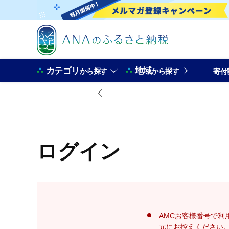
カテゴリ
地域
から探す
から探す
寄付
ログイン
AMCお客様番号で利
元にお控えください