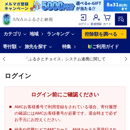
ログイン
新規登録
カート
カテゴリ
地域
ランキング
控除額を調べる
寄付額
旅先を探す
特集
ご利用ガイド
「ふるさとチョイス」システム連携に関して
ログイン
ログイン前にご確認ください
AMCお客様番号で利用登録をされている場合、寄付履歴
の確認にはAMCお客様番号が必要です。退会時まで必ず
お手元にお控えください。
紛失や盗難などでAMCカード、ANAカードを再発行され