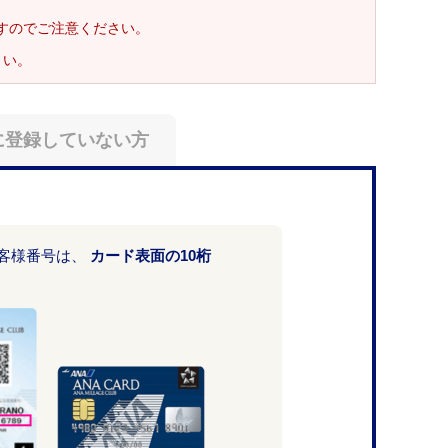
ますのでご注意ください。
さい。
に登録していない方
お客様番号は、
カード表面の10桁