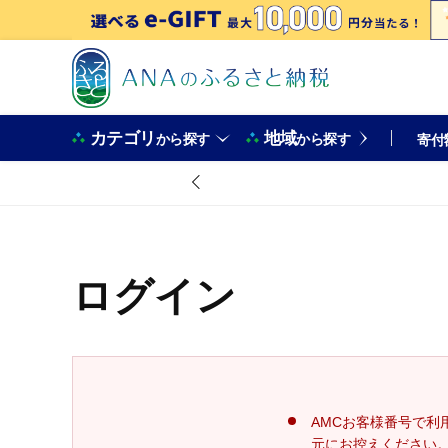
カテゴリ
地域
から探す
から探す
寄付
ログイン
AMCお客様番号で利
元にお控えください