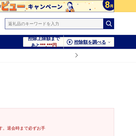
控除上限額まで
控除額を調べる
あと
***,***円
す。退会時まで必ずお手