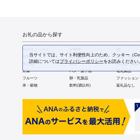
お礼の品から探す
ANAオリジナル
定期便
酒
当サイトでは、サイト利便性向上のため、クッキー（Coo
肉類
加工食品
旅行・宿泊・
詳細については
プライバシーポリシー
をお読みください
魚介類
麺類
日用品・雑貨
野菜
パン・菓子類
電化製品
フルーツ
卵・乳製品
ファッション
米・穀物
飲料(酒以外)
返礼品なし