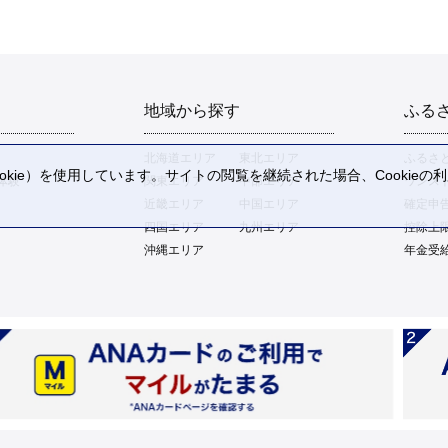
地域から探す
ふる
北海道エリア
東北エリア
ふるさ
kie）を使用しています。サイトの閲覧を継続された場合、Cookie
体験
関東エリア
中部エリア
ワンス
。
近畿エリア
中国エリア
確定申
四国エリア
九州エリア
控除上
沖縄エリア
年金受