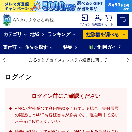
ログイン
新規登録
カート
カテゴリ
地域
ランキング
控除額を調べる
寄付額
旅先を探す
特集
ご利用ガイド
「ふるさとチョイス」システム連携に関して
ログイン
ログイン前にご確認ください
AMCお客様番号で利用登録をされている場合、寄付履歴
の確認にはAMCお客様番号が必要です。退会時まで必ず
お手元にお控えください。
紛失や盗難などでAMCカード、ANAカードを再発行され