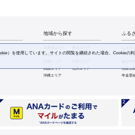
地域から探す
ふる
北海道エリア
東北エリア
ふるさ
kie）を使用しています。サイトの閲覧を継続された場合、Cookie
体験
関東エリア
中部エリア
ワンス
。
近畿エリア
中国エリア
確定申
四国エリア
九州エリア
控除上
沖縄エリア
年金受