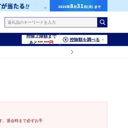
控除上限額まで
控除額を調べる
あと
***,***円
す。退会時まで必ずお手