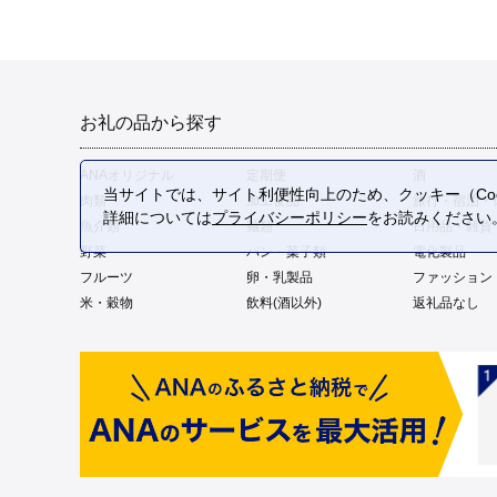
お礼の品から探す
ANAオリジナル
定期便
酒
当サイトでは、サイト利便性向上のため、クッキー（Coo
肉類
加工食品
旅行・宿泊・
詳細については
プライバシーポリシー
をお読みください
魚介類
麺類
日用品・雑貨
野菜
パン・菓子類
電化製品
フルーツ
卵・乳製品
ファッション
米・穀物
飲料(酒以外)
返礼品なし