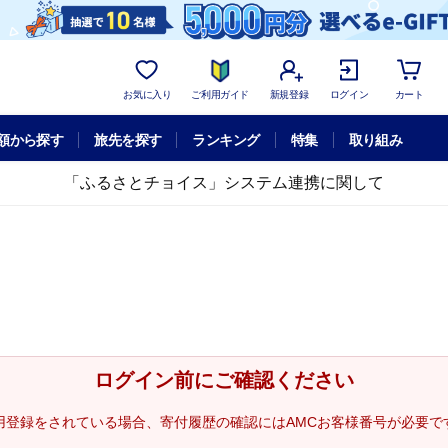
お気に入り
ご利用ガイド
新規登録
ログイン
カート
額から探す
旅先を探す
ランキング
特集
取り組み
「ふるさとチョイス」システム連携に関して
ログイン前にご確認ください
用登録をされている場合、寄付履歴の確認にはAMCお客様番号が必要で
。