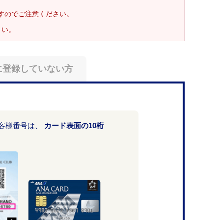
ますのでご注意ください。
さい。
に登録していない方
お客様番号は、
カード表面の10桁