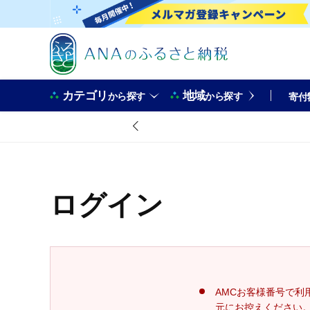
カテゴリ
地域
から探す
から探す
寄付
ログイン
AMCお客様番号で利
元にお控えください