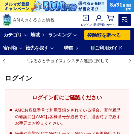
ログイン
新規登録
カート
カテゴリ
地域
ランキング
控除額を調べる
寄付額
旅先を探す
特集
ご利用ガイド
「ふるさとチョイス」システム連携に関して
ログイン
ログイン前にご確認ください
AMCお客様番号で利用登録をされている場合、寄付履歴
の確認にはAMCお客様番号が必要です。退会時まで必ず
お手元にお控えください。
紛失や盗難などでAMCカード、ANAカードを再発行され