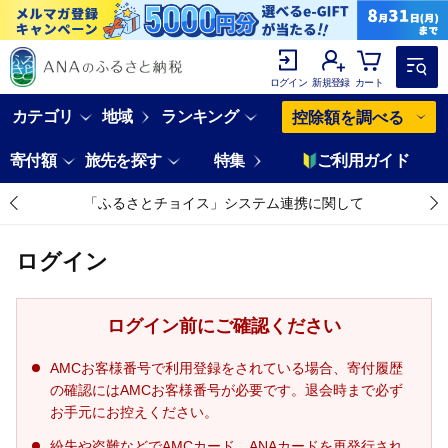
ログイン
新規登録
カート
カテゴリ
地域
ランキング
控除額を調べる
寄付額
旅先を探す
特集
ご利用ガイド
「ふるさとチョイス」システム連携に関して
ログイン
ログイン前にご確認ください
AMCお客様番号で利用登録をされている場合、寄付履歴
の確認にはAMCお客様番号が必要です。退会時まで必ず
お手元にお控えください。
紛失や盗難などでAMCカード、ANAカードを再発行され