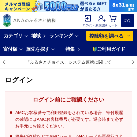
ログイン
新規登録
カート
カテゴリ
地域
ランキング
控除額を調べる
寄付額
旅先を探す
特集
ご利用ガイド
「ふるさとチョイス」システム連携に関して
ログイン
ログイン前にご確認ください
AMCお客様番号で利用登録をされている場合、寄付履歴
の確認にはAMCお客様番号が必要です。退会時まで必ず
お手元にお控えください。
紛失や盗難などでAMCカード、ANAカードを再発行され