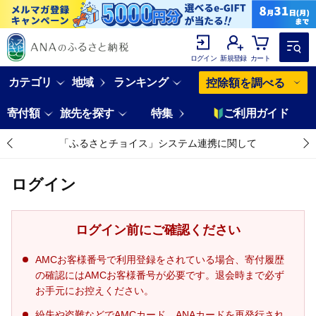
ログイン
新規登録
カート
カテゴリ
地域
ランキング
控除額を調べる
寄付額
旅先を探す
特集
ご利用ガイド
「ふるさとチョイス」システム連携に関して
ログイン
ログイン前にご確認ください
AMCお客様番号で利用登録をされている場合、寄付履歴
の確認にはAMCお客様番号が必要です。退会時まで必ず
お手元にお控えください。
紛失や盗難などでAMCカード、ANAカードを再発行され