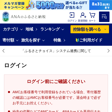
ログイン
新規登録
カート
カテゴリ
地域
ランキング
控除額を調べる
寄付額
旅先を探す
特集
ご利用ガイド
「ふるさとチョイス」システム連携に関して
ログイン
ログイン前にご確認ください
AMCお客様番号で利用登録をされている場合、寄付履歴
の確認にはAMCお客様番号が必要です。退会時まで必ず
お手元にお控えください。
紛失や盗難などでAMCカード、ANAカードを再発行され