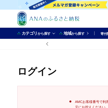
カテゴリ
地域
から探す
から探す
寄付
ログイン
AMCお客様番号で利
元にお控えください