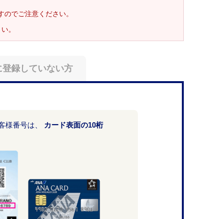
ますのでご注意ください。
さい。
に登録していない方
お客様番号は、
カード表面の10桁