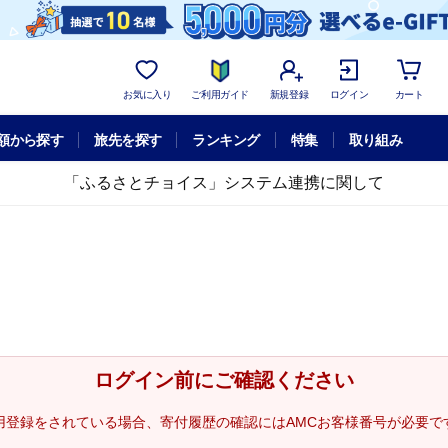
お気に入り
ご利用ガイド
新規登録
ログイン
カート
額から探す
旅先を探す
ランキング
特集
取り組み
「ふるさとチョイス」システム連携に関して
ログイン前にご確認ください
用登録をされている場合、寄付履歴の確認にはAMCお客様番号が必要で
。