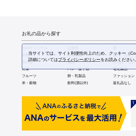
お礼の品から探す
ANAオリジナル
定期便
酒
当サイトでは、サイト利便性向上のため、クッキー（Coo
肉類
加工食品
旅行・宿泊・
詳細については
プライバシーポリシー
をお読みください
魚介類
麺類
日用品・雑貨
野菜
パン・菓子類
電化製品
フルーツ
卵・乳製品
ファッション
米・穀物
飲料(酒以外)
返礼品なし