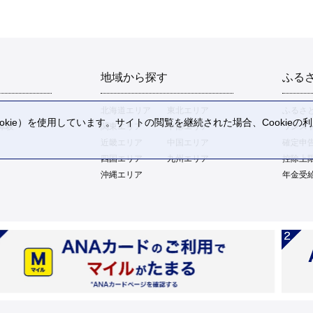
地域から探す
ふる
北海道エリア
東北エリア
ふるさ
kie）を使用しています。サイトの閲覧を継続された場合、Cookie
体験
関東エリア
中部エリア
ワンス
。
近畿エリア
中国エリア
確定申
四国エリア
九州エリア
控除上
沖縄エリア
年金受