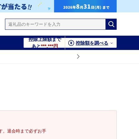
控除上限額まで
控除額を調べる
あと
***,***円
す。退会時まで必ずお手