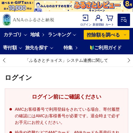
ログイン
新規登録
カート
カテゴリ
地域
ランキング
控除額を調べる
寄付額
旅先を探す
特集
ご利用ガイド
「ふるさとチョイス」システム連携に関して
ログイン
ログイン前にご確認ください
AMCお客様番号で利用登録をされている場合、寄付履歴
の確認にはAMCお客様番号が必要です。退会時まで必ず
お手元にお控えください。
紛失や盗難などでAMCカード、ANAカードを再発行され