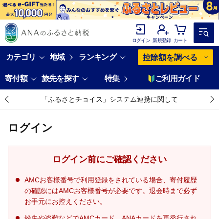
ログイン
新規登録
カート
カテゴリ
地域
ランキング
控除額を調べる
寄付額
旅先を探す
特集
ご利用ガイド
「ふるさとチョイス」システム連携に関して
ログイン
ログイン前にご確認ください
AMCお客様番号で利用登録をされている場合、寄付履歴
の確認にはAMCお客様番号が必要です。退会時まで必ず
お手元にお控えください。
紛失や盗難などでAMCカード、ANAカードを再発行され