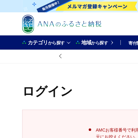
カテゴリ
地域
から探す
から探す
寄付
ログイン
AMCお客様番号で利
元にお控えください