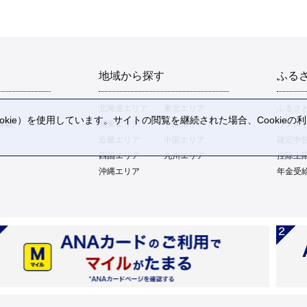
地域から探す
ふる
北海道エリア
東北エリア
ふるさ
kie）を使用しています。サイトの閲覧を継続された場合、Cookie
体験
関東エリア
中部エリア
ワンス
。
近畿エリア
中国エリア
確定申
四国エリア
九州エリア
控除上
沖縄エリア
年金受