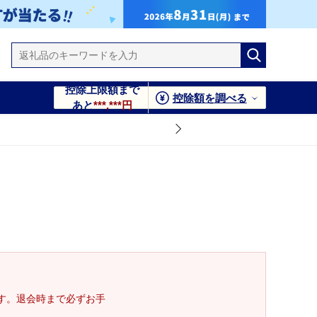
控除上限額まで
控除額を調べる
あと
***,***円
す。退会時まで必ずお手