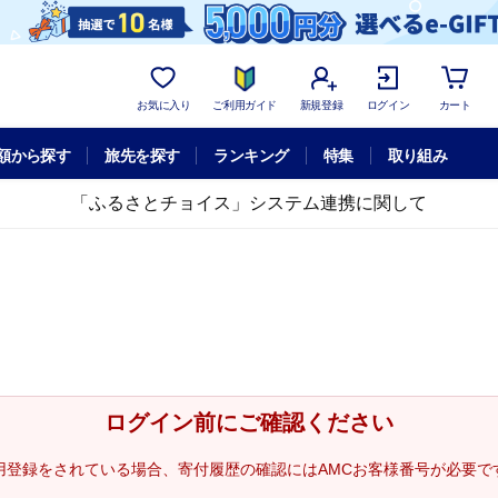
お気に入り
ご利用ガイド
新規登録
ログイン
カート
額から探す
旅先を探す
ランキング
特集
取り組み
「ふるさとチョイス」システム連携に関して
ログイン前にご確認ください
用登録をされている場合、寄付履歴の確認にはAMCお客様番号が必要で
。