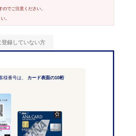
ますのでご注意ください。
さい。
に登録していない方
お客様番号は、
カード表面の10桁