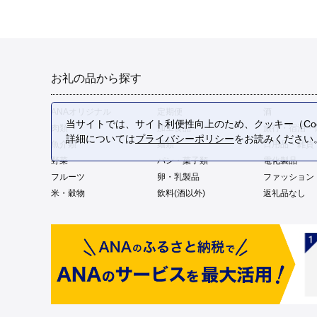
お礼の品から探す
ANAオリジナル
定期便
酒
当サイトでは、サイト利便性向上のため、クッキー（Coo
肉類
加工食品
旅行・宿泊・
詳細については
プライバシーポリシー
をお読みください
魚介類
麺類
日用品・雑貨
野菜
パン・菓子類
電化製品
フルーツ
卵・乳製品
ファッション
米・穀物
飲料(酒以外)
返礼品なし