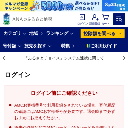
ログイン
新規登録
カート
カテゴリ
地域
ランキング
控除額を調べる
寄付額
旅先を探す
特集
ご利用ガイド
「ふるさとチョイス」システム連携に関して
ログイン
ログイン前にご確認ください
AMCお客様番号で利用登録をされている場合、寄付履歴
の確認にはAMCお客様番号が必要です。退会時まで必ず
お手元にお控えください。
紛失や盗難などでAMCカード、ANAカードを再発行され