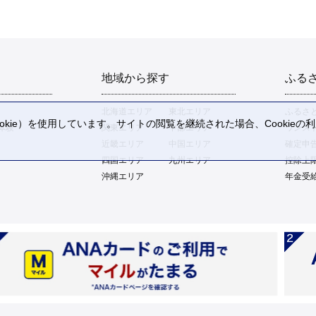
地域から探す
ふる
北海道エリア
東北エリア
ふるさ
kie）を使用しています。サイトの閲覧を継続された場合、Cookie
体験
関東エリア
中部エリア
ワンス
。
近畿エリア
中国エリア
確定申
四国エリア
九州エリア
控除上
沖縄エリア
年金受