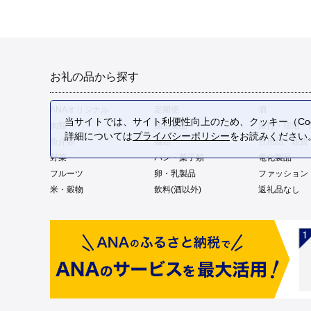
お礼の品から探す
ANAオリジナル
定期便
酒
当サイトでは、サイト利便性向上のため、クッキー（Coo
肉類
加工食品
旅行・宿泊・
詳細については
プライバシーポリシー
をお読みください
魚介類
麺類
日用品・雑貨
野菜
パン・菓子類
電化製品
フルーツ
卵・乳製品
ファッション
米・穀物
飲料(酒以外)
返礼品なし