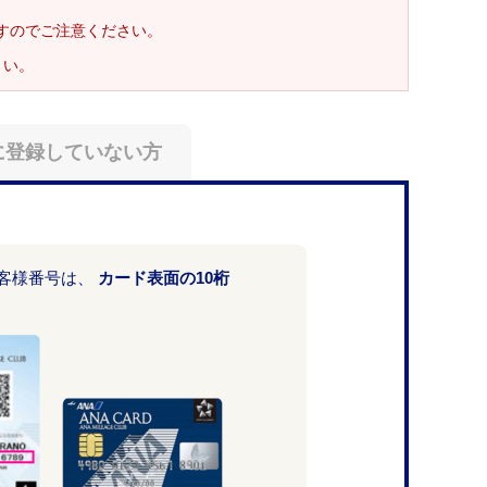
ますのでご注意ください。
さい。
に登録していない方
お客様番号は、
カード表面の10桁