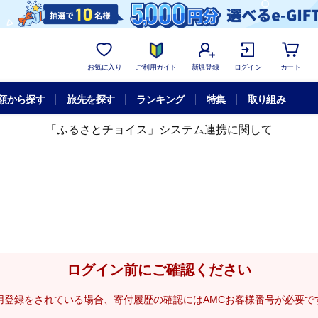
お気に入り
ご利用ガイド
新規登録
ログイン
カート
額から探す
旅先を探す
ランキング
特集
取り組み
「ふるさとチョイス」システム連携に関して
ログイン前にご確認ください
用登録をされている場合、寄付履歴の確認にはAMCお客様番号が必要で
。