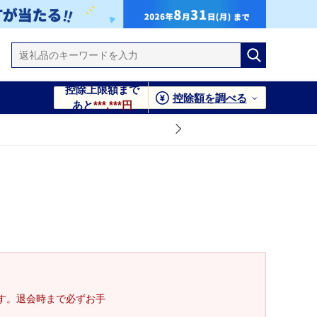
控除上限額まで
控除額を調べる
あと
***,***円
す。退会時まで必ずお手