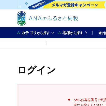
カテゴリ
地域
から探す
から探す
寄付
ログイン
AMCお客様番号で利
元にお控えください