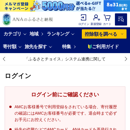
ログイン
新規登録
カート
カテゴリ
地域
ランキング
控除額を調べる
寄付額
旅先を探す
特集
ご利用ガイド
「ふるさとチョイス」システム連携に関して
ログイン
ログイン前にご確認ください
AMCお客様番号で利用登録をされている場合、寄付履歴
の確認にはAMCお客様番号が必要です。退会時まで必ず
お手元にお控えください。
紛失や盗難などでAMCカード、ANAカードを再発行され