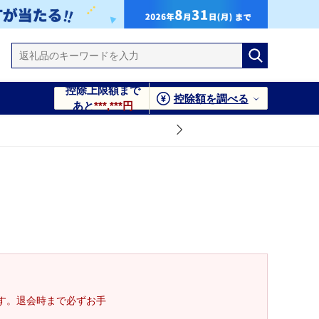
控除上限額まで
控除額を調べる
あと
***,***円
す。退会時まで必ずお手