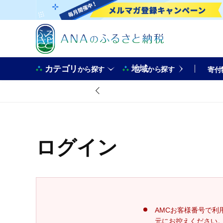
カテゴリ
地域
から探す
から探す
寄付
ログイン
AMCお客様番号で利
元にお控えください