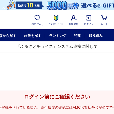
お気に入り
ご利用ガイド
新規登録
ログイン
カート
額から探す
旅先を探す
ランキング
特集
取り組み
「ふるさとチョイス」システム連携に関して
ログイン前にご確認ください
用登録をされている場合、寄付履歴の確認にはAMCお客様番号が必要で
。