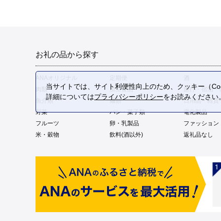
お礼の品から探す
ANAオリジナル
定期便
酒
当サイトでは、サイト利便性向上のため、クッキー（Coo
肉類
加工食品
旅行・宿泊・
詳細については
プライバシーポリシー
をお読みください
魚介類
麺類
日用品・雑貨
野菜
パン・菓子類
電化製品
フルーツ
卵・乳製品
ファッション
米・穀物
飲料(酒以外)
返礼品なし