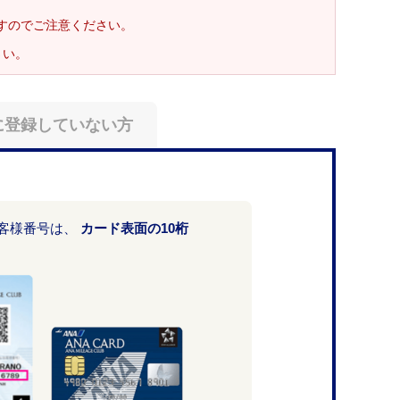
ますのでご注意ください。
さい。
に登録していない方
お客様番号は、
カード表面の10桁