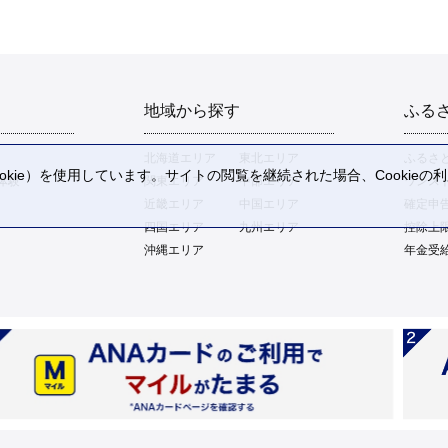
地域から探す
ふる
北海道エリア
東北エリア
ふるさ
kie）を使用しています。サイトの閲覧を継続された場合、Cookie
体験
関東エリア
中部エリア
ワンス
。
近畿エリア
中国エリア
確定申
四国エリア
九州エリア
控除上
沖縄エリア
年金受