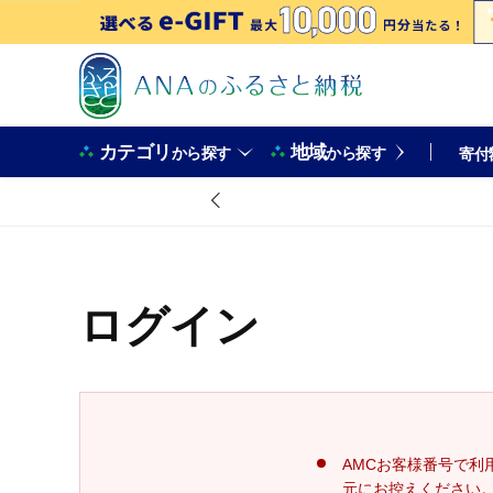
カテゴリ
地域
から探す
から探す
寄付
ログイン
AMCお客様番号で利
元にお控えください