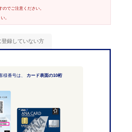
ますのでご注意ください。
さい。
に登録していない方
お客様番号は、
カード表面の10桁