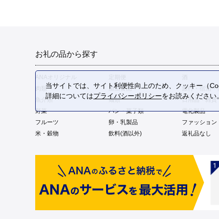
お礼の品から探す
ANAオリジナル
定期便
酒
当サイトでは、サイト利便性向上のため、クッキー（Coo
肉類
加工食品
旅行・宿泊・
詳細については
プライバシーポリシー
をお読みください
魚介類
麺類
日用品・雑貨
野菜
パン・菓子類
電化製品
フルーツ
卵・乳製品
ファッション
米・穀物
飲料(酒以外)
返礼品なし