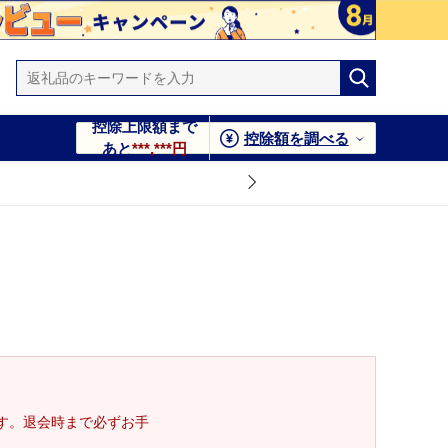
控除上限額まで
控除額を調べる
あと
***,***円
す。退会時まで必ずお手