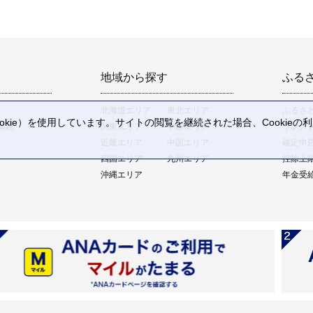
地域から探す
ふる
北海道エリア
東北エリア
ふるさ
kie）を使用しています。サイトの閲覧を継続された場合、Cookie
体験
関東エリア
中部エリア
ワンス
。
近畿エリア
中国エリア
確定申
四国エリア
九州エリア
控除上
沖縄エリア
年金受