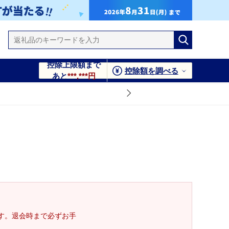
控除上限額まで
控除額を調べる
あと
***,***円
す。退会時まで必ずお手