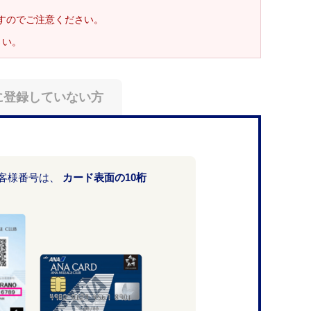
ますのでご注意ください。
さい。
に登録していない方
お客様番号は、
カード表面の10桁