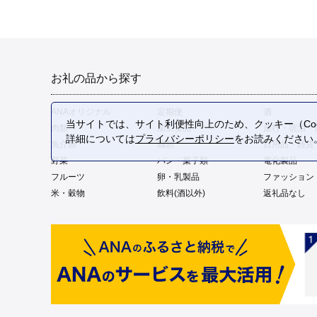
お礼の品から探す
ANAオリジナル
定期便
酒
当サイトでは、サイト利便性向上のため、クッキー（Coo
肉類
加工食品
旅行・宿泊・
詳細については
プライバシーポリシー
をお読みください
魚介類
麺類
日用品・雑貨
野菜
パン・菓子類
電化製品
フルーツ
卵・乳製品
ファッション
米・穀物
飲料(酒以外)
返礼品なし