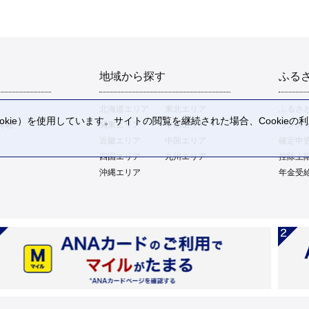
地域から探す
ふる
北海道エリア
東北エリア
ふるさ
kie）を使用しています。サイトの閲覧を継続された場合、Cookie
体験
関東エリア
中部エリア
ワンス
。
近畿エリア
中国エリア
確定申
四国エリア
九州エリア
控除上
沖縄エリア
年金受