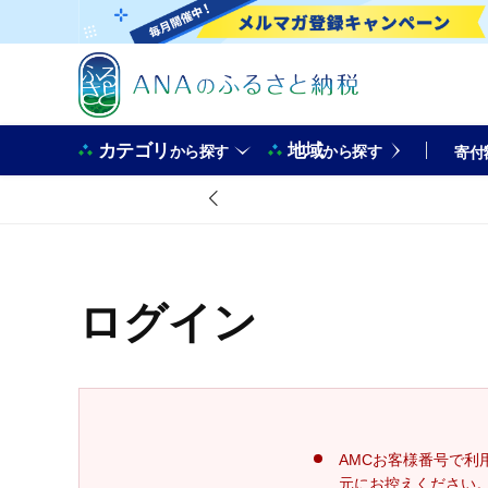
カテゴリ
地域
から探す
から探す
寄付
ログイン
AMCお客様番号で利
元にお控えください