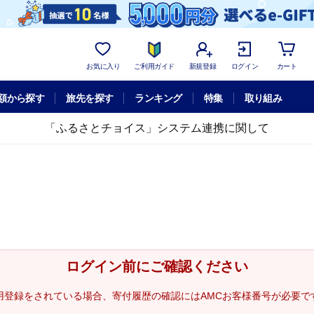
お気に入り
ご利用ガイド
新規登録
ログイン
カート
額から探す
旅先を探す
ランキング
特集
取り組み
「ふるさとチョイス」システム連携に関して
ログイン前にご確認ください
用登録をされている場合、寄付履歴の確認にはAMCお客様番号が必要で
。