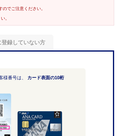
ますのでご注意ください。
さい。
に登録していない方
お客様番号は、
カード表面の10桁