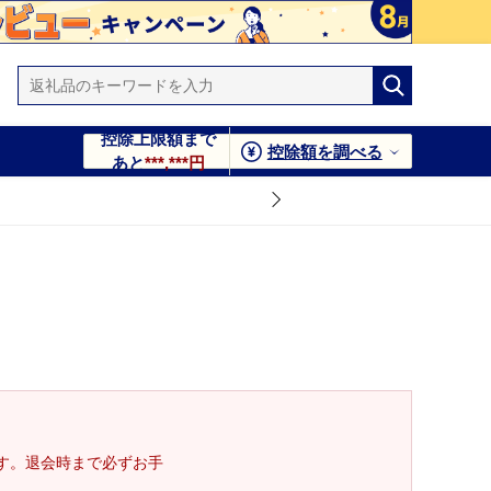
控除上限額まで
控除額を調べる
あと
***,***円
す。退会時まで必ずお手