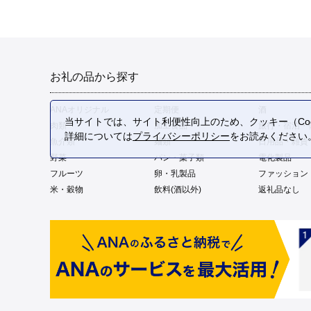
お礼の品から探す
ANAオリジナル
定期便
酒
当サイトでは、サイト利便性向上のため、クッキー（Coo
肉類
加工食品
旅行・宿泊・
詳細については
プライバシーポリシー
をお読みください
魚介類
麺類
日用品・雑貨
野菜
パン・菓子類
電化製品
フルーツ
卵・乳製品
ファッション
米・穀物
飲料(酒以外)
返礼品なし