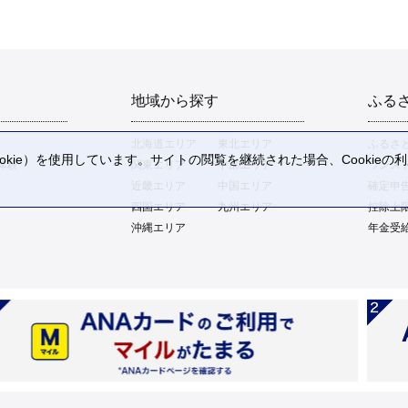
地域から探す
ふる
北海道エリア
東北エリア
ふるさ
kie）を使用しています。サイトの閲覧を継続された場合、Cookie
体験
関東エリア
中部エリア
ワンス
。
近畿エリア
中国エリア
確定申
四国エリア
九州エリア
控除上
沖縄エリア
年金受