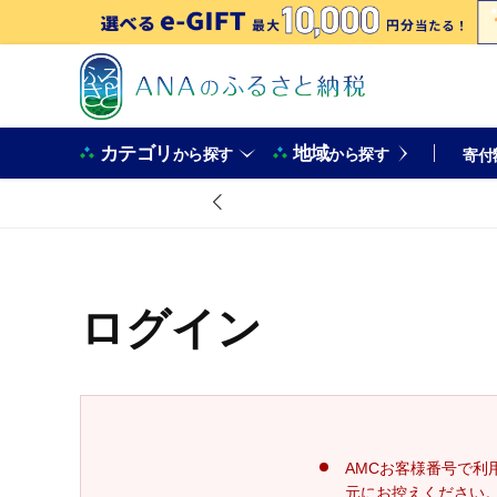
カテゴリ
地域
から探す
から探す
寄付
ログイン
AMCお客様番号で利
元にお控えください