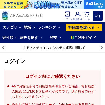
ログイン
新規登録
カート
カテゴリ
地域
ランキング
控除額を調べる
寄付額
旅先を探す
特集
ご利用ガイド
「ふるさとチョイス」システム連携に関して
ログイン
ログイン前にご確認ください
AMCお客様番号で利用登録をされている場合、寄付履歴
の確認にはAMCお客様番号が必要です。退会時まで必ず
お手元にお控えください。
紛失や盗難などでAMCカード、ANAカードを再発行され