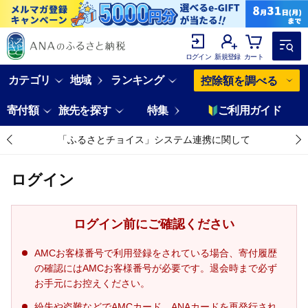
ログイン
新規登録
カート
カテゴリ
地域
ランキング
控除額を調べる
寄付額
旅先を探す
特集
ご利用ガイド
「ふるさとチョイス」システム連携に関して
ログイン
ログイン前にご確認ください
AMCお客様番号で利用登録をされている場合、寄付履歴
の確認にはAMCお客様番号が必要です。退会時まで必ず
お手元にお控えください。
紛失や盗難などでAMCカード、ANAカードを再発行され