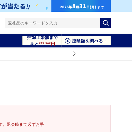
控除上限額まで
控除額を調べる
あと
***,***円
す。退会時まで必ずお手