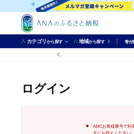
カテゴリ
地域
から探す
から探す
寄付
ログイン
AMCお客様番号で利
元にお控えください