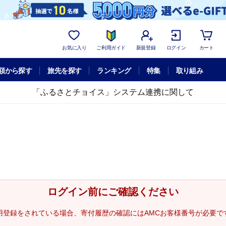
お気に入り
ご利用ガイド
新規登録
ログイン
カート
額から探す
旅先を探す
ランキング
特集
取り組み
「ふるさとチョイス」システム連携に関して
ログイン前にご確認ください
用登録をされている場合、寄付履歴の確認にはAMCお客様番号が必要で
。