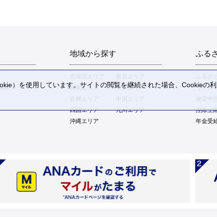
地域から探す
ふる
北海道エリア
東北エリア
ふるさ
kie）を使用しています。サイトの閲覧を継続された場合、Cookie
体験
関東エリア
中部エリア
ワンス
。
近畿エリア
中国エリア
確定申
四国エリア
九州エリア
控除上
沖縄エリア
年金受