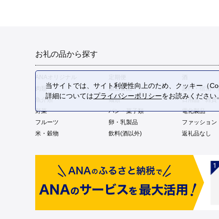
お礼の品から探す
ANAオリジナル
定期便
酒
当サイトでは、サイト利便性向上のため、クッキー（Coo
肉類
加工食品
旅行・宿泊・
詳細については
プライバシーポリシー
をお読みください
魚介類
麺類
日用品・雑貨
野菜
パン・菓子類
電化製品
フルーツ
卵・乳製品
ファッション
米・穀物
飲料(酒以外)
返礼品なし