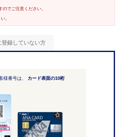
ますのでご注意ください。
さい。
に登録していない方
お客様番号は、
カード表面の10桁