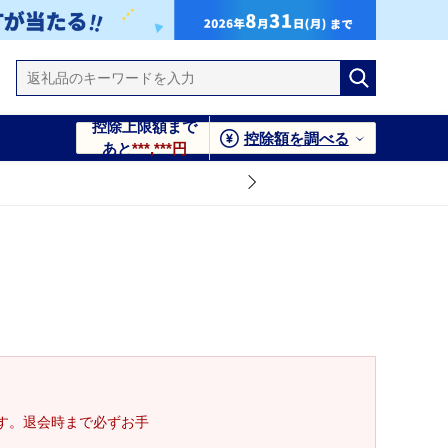
控除上限額まで
控除額を調べる
あと
***,***円
す。退会時まで必ずお手