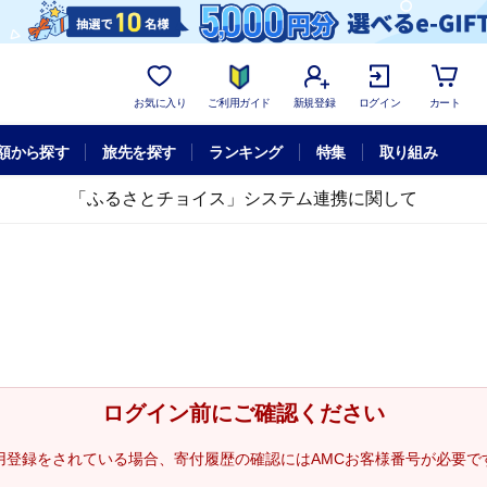
お気に入り
ご利用ガイド
新規登録
ログイン
カート
額から探す
旅先を探す
ランキング
特集
取り組み
「ふるさとチョイス」システム連携に関して
ログイン前にご確認ください
用登録をされている場合、寄付履歴の確認にはAMCお客様番号が必要で
。