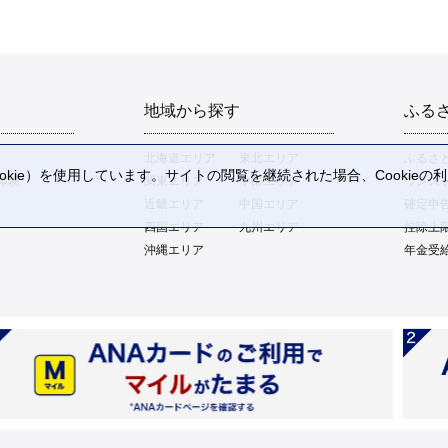
地域から探す
ふる
北海道エリア
東北エリア
ふるさ
kie）を使用しています。サイトの閲覧を継続された場合、Cookie
体験
関東エリア
中部エリア
ワンス
。
近畿エリア
中国エリア
確定申
四国エリア
九州エリア
控除上
沖縄エリア
年金受