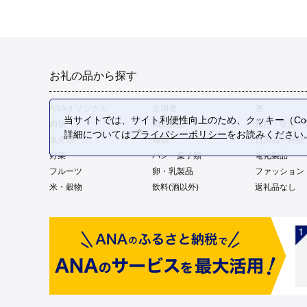
お礼の品から探す
ANAオリジナル
定期便
酒
当サイトでは、サイト利便性向上のため、クッキー（Coo
肉類
加工食品
旅行・宿泊・
詳細については
プライバシーポリシー
をお読みください
魚介類
麺類
日用品・雑貨
野菜
パン・菓子類
電化製品
フルーツ
卵・乳製品
ファッション
米・穀物
飲料(酒以外)
返礼品なし