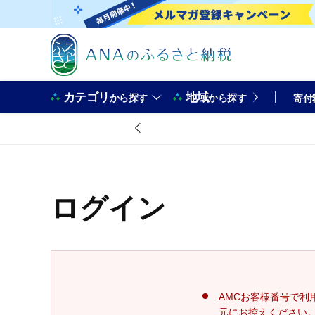
カテゴリ
地域
から探す
から探す
寄付
ログイン
AMCお客様番号で利
元にお控えください