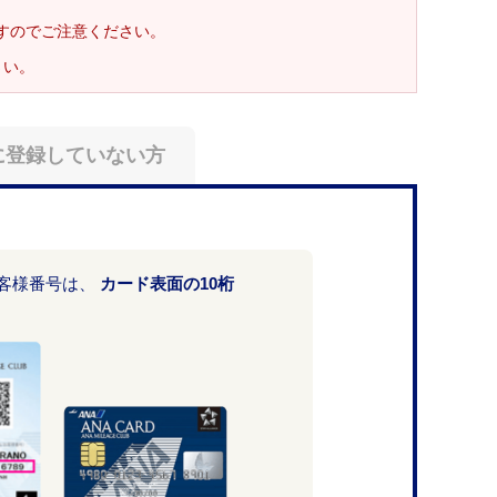
ますのでご注意ください。
さい。
に登録していない方
お客様番号は、
カード表面の10桁