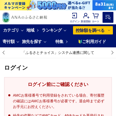
ログイン
新規登録
カート
カテゴリ
地域
ランキング
控除額を調べる
寄付額
旅先を探す
特集
ご利用ガイド
「ふるさとチョイス」システム連携に関して
ログイン
ログイン前にご確認ください
AMCお客様番号で利用登録をされている場合、寄付履歴
の確認にはAMCお客様番号が必要です。退会時まで必ず
お手元にお控えください。
紛失や盗難などでAMCカード、ANAカードを再発行され